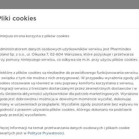
edzy o lekach
WISY PHARMINDEX
DATA LICENSING
SKLEP
Pliki cookies
iniejsza strona korzysta z plików cookies
dministratorem danych osobowych użytkowników serwisu jest Pharmindex
u żelaza, nieokreślona
oland Sp. z o.o., ul. Olkuska 7, 02-604 Warszawa, które pozyskuje i przetwarza
rzy pomocy niniejszego serwisu, co odbywa się m.in. przy użyciu plików cookies.
iektóre z plików cookies są niezbędne do prawidłowego funkcjonowania serwisu 
 związku z tym nie można z nich zrezygnować. W przypadku wyrażenia zgody pli
ookies stosowane są również w celu poprawy komfortu korzystania z serwisu,
ntegracji serwisu z treściami dostarczanymi przez zewnętrznych dostawców i w
elu śledzenia aktywności użytkowników dla potrzeb marketingowych. Wyrażona
goda jest dobrowolna i można ją w dowolnym momencie wycofać, dokonując
miany w ustawieniach przeglądarki. Wycofanie zgody pozostanie bez wpływu na
godność z prawem używania plików cookies, którego dokonano na podstawie
gody przed jej wycofaniem.
nia
ięcej informacji na temat przetwarzania danych osobowych i plikach cookie
awartych jest w
Polityce Prywatności
.
istów ochrony zdrowia