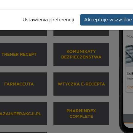
Ustawienia preferencji
Akceptuję wszystkie
HARMINDEX MOBILE
INHALATORY
KOMUNIKATY
TRENER RECEPT
BEZPIECZEŃSTWA
FARMACEUTA
WTYCZKA E-RECEPTA
PHARMINDEX
AZAINTERAKCJI.PL
COMPLETE