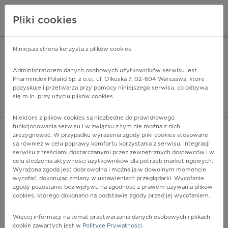
Pliki cookies
Niniejsza strona korzysta z plików cookies
Pharmindex Mobile
INSTALUJ
ZA DARMO - w Google Play
Administratorem danych osobowych użytkowników serwisu jest
Pharmindex Poland Sp. z o.o., ul. Olkuska 7, 02-604 Warszawa, które
pozyskuje i przetwarza przy pomocy niniejszego serwisu, co odbywa
Pharmindex - lider wi
się m.in. przy użyciu plików cookies.
ZALOGUJ SIĘ
ZAREJESTRUJ SIĘ
Niektóre z plików cookies są niezbędne do prawidłowego
funkcjonowania serwisu i w związku z tym nie można z nich
zrezygnować. W przypadku wyrażenia zgody pliki cookies stosowane
D43 - Nowotwór o niepewnym lub nieznanym charakterze
są również w celu poprawy komfortu korzystania z serwisu, integracji
mózgu i ośrodkowego układu nerwowego
serwisu z treściami dostarczanymi przez zewnętrznych dostawców i w
Więcej na lekiicd10.pl
celu śledzenia aktywności użytkowników dla potrzeb marketingowych.
Wyrażona zgoda jest dobrowolna i można ją w dowolnym momencie
wycofać, dokonując zmiany w ustawieniach przeglądarki. Wycofanie
zgody pozostanie bez wpływu na zgodność z prawem używania plików
cookies, którego dokonano na podstawie zgody przed jej wycofaniem.
Więcej informacji na temat przetwarzania danych osobowych i plikach
cookie zawartych jest w
Polityce Prywatności
.