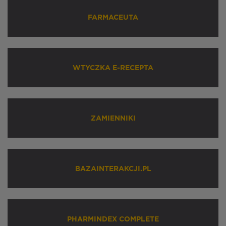
FARMACEUTA
WTYCZKA E-RECEPTA
ZAMIENNIKI
BAZAINTERAKCJI.PL
PHARMINDEX COMPLETE