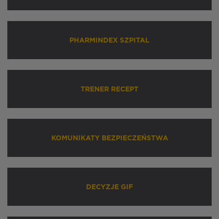
PHARMINDEX SZPITAL
TRENER RECEPT
KOMUNIKATY BEZPIECZEŃSTWA
DECYZJE GIF