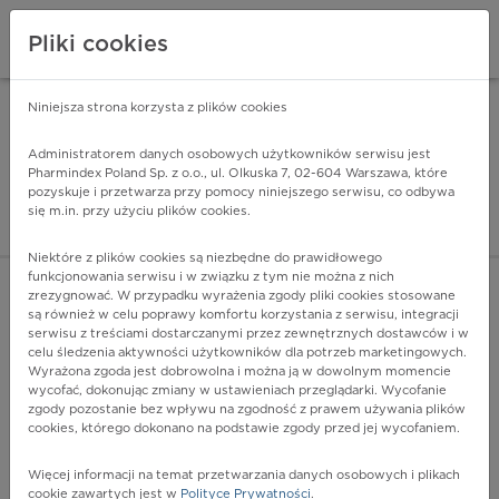
Pliki cookies
Niniejsza strona korzysta z plików cookies
Pharmindex Mobile
INSTALUJ
ZA DARMO - w Google Play
Administratorem danych osobowych użytkowników serwisu jest
Pharmindex Poland Sp. z o.o., ul. Olkuska 7, 02-604 Warszawa, które
pozyskuje i przetwarza przy pomocy niniejszego serwisu, co odbywa
Pharmindex - lider wi
się m.in. przy użyciu plików cookies.
ZALOGUJ SIĘ
ZAREJESTRUJ SIĘ
Niektóre z plików cookies są niezbędne do prawidłowego
funkcjonowania serwisu i w związku z tym nie można z nich
zrezygnować. W przypadku wyrażenia zgody pliki cookies stosowane
D41.9 - Układ moczowy, umiejscowienie nieokreślone
są również w celu poprawy komfortu korzystania z serwisu, integracji
Więcej na lekiicd10.pl
serwisu z treściami dostarczanymi przez zewnętrznych dostawców i w
celu śledzenia aktywności użytkowników dla potrzeb marketingowych.
Wyrażona zgoda jest dobrowolna i można ją w dowolnym momencie
wycofać, dokonując zmiany w ustawieniach przeglądarki. Wycofanie
zgody pozostanie bez wpływu na zgodność z prawem używania plików
cookies, którego dokonano na podstawie zgody przed jej wycofaniem.
Więcej informacji na temat przetwarzania danych osobowych i plikach
cookie zawartych jest w
Polityce Prywatności
.