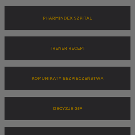
PHARMINDEX SZPITAL
TRENER RECEPT
KOMUNIKATY BEZPIECZEŃSTWA
DECYZJE GIF