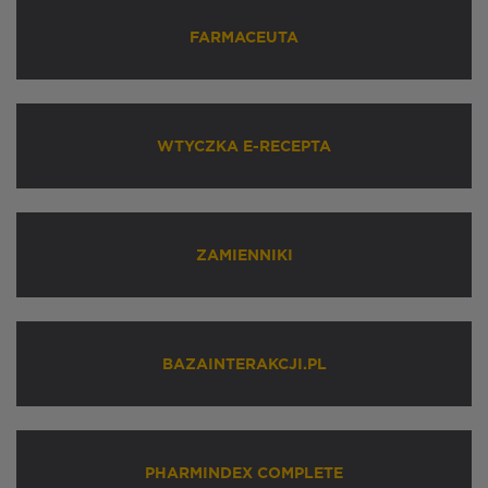
FARMACEUTA
WTYCZKA E-RECEPTA
ZAMIENNIKI
BAZAINTERAKCJI.PL
PHARMINDEX COMPLETE