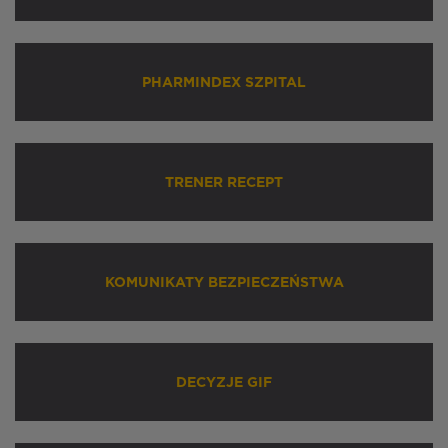
PHARMINDEX SZPITAL
TRENER RECEPT
KOMUNIKATY BEZPIECZEŃSTWA
DECYZJE GIF