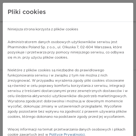
Pliki cookies
Niniejsza strona korzysta z plików cookies
Pharmindex Mobile
INSTALUJ
ZA DARMO - w Google Play
Administratorem danych osobowych użytkowników serwisu jest
Pharmindex Poland Sp. z o.o., ul. Olkuska 7, 02-604 Warszawa, które
pozyskuje i przetwarza przy pomocy niniejszego serwisu, co odbywa
Pharmindex - lider wi
się m.in. przy użyciu plików cookies.
ZALOGUJ SIĘ
ZAREJESTRUJ SIĘ
Niektóre z plików cookies są niezbędne do prawidłowego
funkcjonowania serwisu i w związku z tym nie można z nich
zrezygnować. W przypadku wyrażenia zgody pliki cookies stosowane
D21.1 - Tkanka łączna i inne tkanki miękkie kończyny górnej,
są również w celu poprawy komfortu korzystania z serwisu, integracji
łącznie z barkiem
serwisu z treściami dostarczanymi przez zewnętrznych dostawców i w
Więcej na lekiicd10.pl
celu śledzenia aktywności użytkowników dla potrzeb marketingowych.
Wyrażona zgoda jest dobrowolna i można ją w dowolnym momencie
wycofać, dokonując zmiany w ustawieniach przeglądarki. Wycofanie
zgody pozostanie bez wpływu na zgodność z prawem używania plików
cookies, którego dokonano na podstawie zgody przed jej wycofaniem.
Więcej informacji na temat przetwarzania danych osobowych i plikach
cookie zawartych jest w
Polityce Prywatności
.