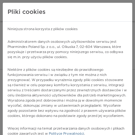
Pliki cookies
Niniejsza strona korzysta z plików cookies
Pharmindex Mobile
INSTALUJ
ZA DARMO - w Google Play
Administratorem danych osobowych użytkowników serwisu jest
Pharmindex Poland Sp. z o.o., ul. Olkuska 7, 02-604 Warszawa, które
pozyskuje i przetwarza przy pomocy niniejszego serwisu, co odbywa
Pharmindex - lider wi
się m.in. przy użyciu plików cookies.
ZALOGUJ SIĘ
ZAREJESTRUJ SIĘ
Niektóre z plików cookies są niezbędne do prawidłowego
funkcjonowania serwisu i w związku z tym nie można z nich
zrezygnować. W przypadku wyrażenia zgody pliki cookies stosowane
D05.9 - Rak in situ piersi, umiejscowienie nieokreślone
są również w celu poprawy komfortu korzystania z serwisu, integracji
Więcej na lekiicd10.pl
serwisu z treściami dostarczanymi przez zewnętrznych dostawców i w
celu śledzenia aktywności użytkowników dla potrzeb marketingowych.
Wyrażona zgoda jest dobrowolna i można ją w dowolnym momencie
wycofać, dokonując zmiany w ustawieniach przeglądarki. Wycofanie
zgody pozostanie bez wpływu na zgodność z prawem używania plików
cookies, którego dokonano na podstawie zgody przed jej wycofaniem.
Więcej informacji na temat przetwarzania danych osobowych i plikach
cookie zawartych jest w
Polityce Prywatności
.