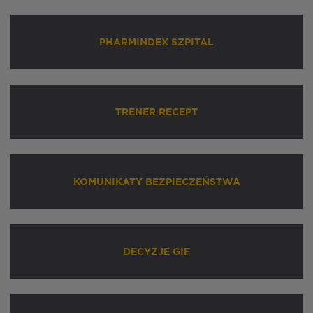
PHARMINDEX SZPITAL
TRENER RECEPT
KOMUNIKATY BEZPIECZEŃSTWA
DECYZJE GIF