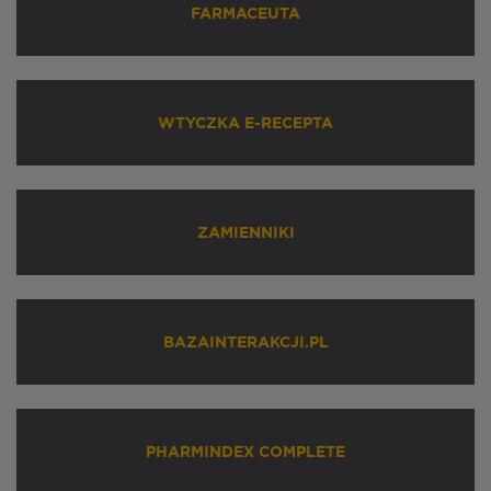
FARMACEUTA
WTYCZKA E-RECEPTA
ZAMIENNIKI
BAZAINTERAKCJI.PL
PHARMINDEX COMPLETE