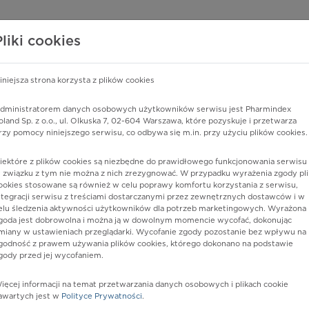
edzy o lekach
WISY PHARMINDEX
DATA LICENSING
SKLEP
Pliki cookies
iniejsza strona korzysta z plików cookies
dministratorem danych osobowych użytkowników serwisu jest Pharmindex
oland Sp. z o.o., ul. Olkuska 7, 02-604 Warszawa, które pozyskuje i przetwarza
rzy pomocy niniejszego serwisu, co odbywa się m.in. przy użyciu plików cookies.
iektóre z plików cookies są niezbędne do prawidłowego funkcjonowania serwisu 
 związku z tym nie można z nich zrezygnować. W przypadku wyrażenia zgody pli
ookies stosowane są również w celu poprawy komfortu korzystania z serwisu,
ntegracji serwisu z treściami dostarczanymi przez zewnętrznych dostawców i w
elu śledzenia aktywności użytkowników dla potrzeb marketingowych. Wyrażona
goda jest dobrowolna i można ją w dowolnym momencie wycofać, dokonując
miany w ustawieniach przeglądarki. Wycofanie zgody pozostanie bez wpływu na
godność z prawem używania plików cookies, którego dokonano na podstawie
gody przed jej wycofaniem.
nia
ięcej informacji na temat przetwarzania danych osobowych i plikach cookie
awartych jest w
Polityce Prywatności
.
istów ochrony zdrowia