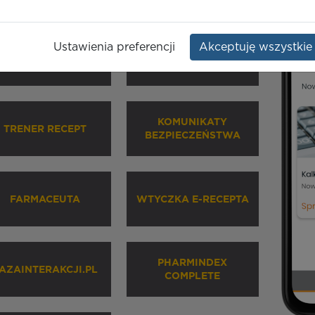
Ustawienia preferencji
Akceptuję wszystkie
HARMINDEX MOBILE
INHALATORY
KOMUNIKATY
TRENER RECEPT
BEZPIECZEŃSTWA
FARMACEUTA
WTYCZKA E-RECEPTA
PHARMINDEX
AZAINTERAKCJI.PL
COMPLETE