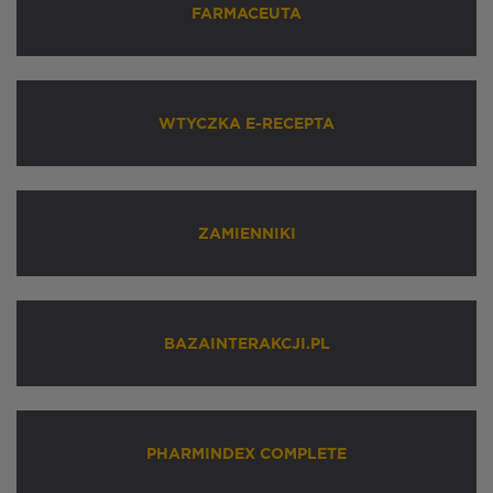
FARMACEUTA
WTYCZKA E-RECEPTA
ZAMIENNIKI
BAZAINTERAKCJI.PL
PHARMINDEX COMPLETE