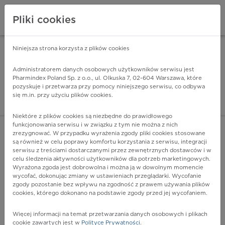
Pliki cookies
Niniejsza strona korzysta z plików cookies
Pharmindex Mobile
INSTALUJ
ZA DARMO - w Google Play
Administratorem danych osobowych użytkowników serwisu jest
Pharmindex Poland Sp. z o.o., ul. Olkuska 7, 02-604 Warszawa, które
pozyskuje i przetwarza przy pomocy niniejszego serwisu, co odbywa
Pharmindex - lider wi
się m.in. przy użyciu plików cookies.
ZALOGUJ SIĘ
ZAREJESTRUJ SIĘ
Niektóre z plików cookies są niezbędne do prawidłowego
funkcjonowania serwisu i w związku z tym nie można z nich
zrezygnować. W przypadku wyrażenia zgody pliki cookies stosowane
D03.1 - Czerniak in situ powieki, łącznie z kątem oka
są również w celu poprawy komfortu korzystania z serwisu, integracji
Więcej na lekiicd10.pl
serwisu z treściami dostarczanymi przez zewnętrznych dostawców i w
celu śledzenia aktywności użytkowników dla potrzeb marketingowych.
Wyrażona zgoda jest dobrowolna i można ją w dowolnym momencie
wycofać, dokonując zmiany w ustawieniach przeglądarki. Wycofanie
zgody pozostanie bez wpływu na zgodność z prawem używania plików
cookies, którego dokonano na podstawie zgody przed jej wycofaniem.
Więcej informacji na temat przetwarzania danych osobowych i plikach
cookie zawartych jest w
Polityce Prywatności
.