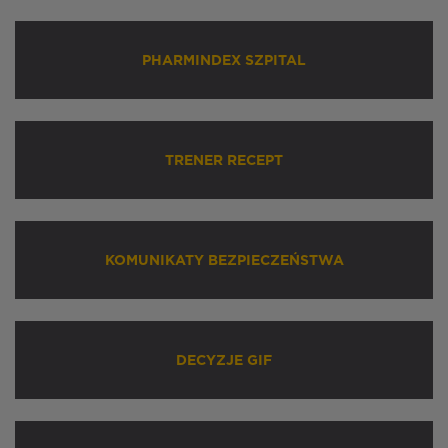
PHARMINDEX SZPITAL
TRENER RECEPT
KOMUNIKATY BEZPIECZEŃSTWA
DECYZJE GIF