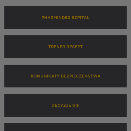
PHARMINDEX SZPITAL
TRENER RECEPT
KOMUNIKATY BEZPIECZEŃSTWA
DECYZJE GIF