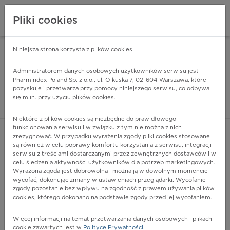
Pliki cookies
Niniejsza strona korzysta z plików cookies
Pharmindex Mobile
INSTALUJ
ZA DARMO - w Google Play
Administratorem danych osobowych użytkowników serwisu jest
Pharmindex Poland Sp. z o.o., ul. Olkuska 7, 02-604 Warszawa, które
pozyskuje i przetwarza przy pomocy niniejszego serwisu, co odbywa
Pharmindex - lider wi
się m.in. przy użyciu plików cookies.
ZALOGUJ SIĘ
ZAREJESTRUJ SIĘ
Niektóre z plików cookies są niezbędne do prawidłowego
funkcjonowania serwisu i w związku z tym nie można z nich
zrezygnować. W przypadku wyrażenia zgody pliki cookies stosowane
C91.0 - Ostra białaczka limfoblastyczna
są również w celu poprawy komfortu korzystania z serwisu, integracji
Więcej na lekiicd10.pl
serwisu z treściami dostarczanymi przez zewnętrznych dostawców i w
celu śledzenia aktywności użytkowników dla potrzeb marketingowych.
Wyrażona zgoda jest dobrowolna i można ją w dowolnym momencie
wycofać, dokonując zmiany w ustawieniach przeglądarki. Wycofanie
zgody pozostanie bez wpływu na zgodność z prawem używania plików
cookies, którego dokonano na podstawie zgody przed jej wycofaniem.
Więcej informacji na temat przetwarzania danych osobowych i plikach
cookie zawartych jest w
Polityce Prywatności
.