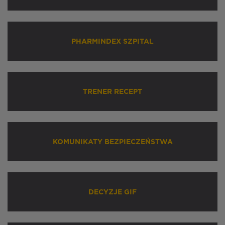
PHARMINDEX SZPITAL
TRENER RECEPT
KOMUNIKATY BEZPIECZEŃSTWA
DECYZJE GIF