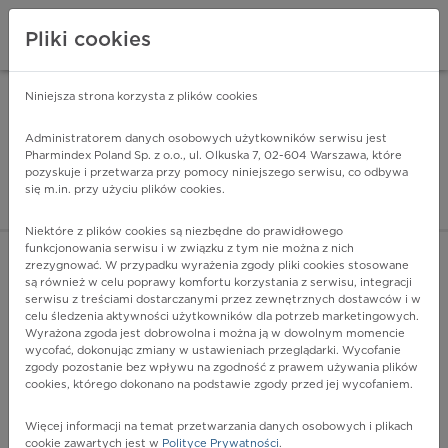
Pliki cookies
Niniejsza strona korzysta z plików cookies
Pharmindex Mobile
INSTALUJ
ZA DARMO - w Google Play
Administratorem danych osobowych użytkowników serwisu jest
Pharmindex Poland Sp. z o.o., ul. Olkuska 7, 02-604 Warszawa, które
pozyskuje i przetwarza przy pomocy niniejszego serwisu, co odbywa
Pharmindex - lider wi
się m.in. przy użyciu plików cookies.
ZALOGUJ SIĘ
ZAREJESTRUJ SIĘ
Niektóre z plików cookies są niezbędne do prawidłowego
funkcjonowania serwisu i w związku z tym nie można z nich
zrezygnować. W przypadku wyrażenia zgody pliki cookies stosowane
C78.6 - Wtórny nowotwór złośliwy otrzewnej i przestrzeni
są również w celu poprawy komfortu korzystania z serwisu, integracji
zaotrzewnowej
serwisu z treściami dostarczanymi przez zewnętrznych dostawców i w
Więcej na lekiicd10.pl
celu śledzenia aktywności użytkowników dla potrzeb marketingowych.
Wyrażona zgoda jest dobrowolna i można ją w dowolnym momencie
wycofać, dokonując zmiany w ustawieniach przeglądarki. Wycofanie
zgody pozostanie bez wpływu na zgodność z prawem używania plików
cookies, którego dokonano na podstawie zgody przed jej wycofaniem.
Więcej informacji na temat przetwarzania danych osobowych i plikach
cookie zawartych jest w
Polityce Prywatności
.