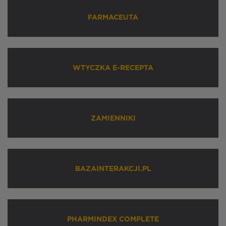
FARMACEUTA
WTYCZKA E-RECEPTA
ZAMIENNIKI
BAZAINTERAKCJI.PL
PHARMINDEX COMPLETE