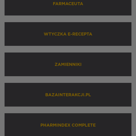
FARMACEUTA
WTYCZKA E-RECEPTA
ZAMIENNIKI
BAZAINTERAKCJI.PL
PHARMINDEX COMPLETE