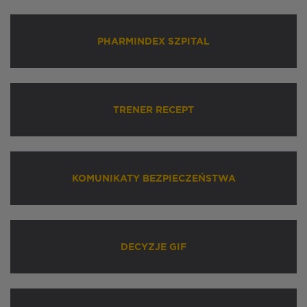
PHARMINDEX SZPITAL
TRENER RECEPT
KOMUNIKATY BEZPIECZEŃSTWA
DECYZJE GIF