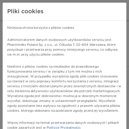
Pliki cookies
Niniejsza strona korzysta z plików cookies
Pharmindex Mobile
INSTALUJ
ZA DARMO - w Google Play
Administratorem danych osobowych użytkowników serwisu jest
Pharmindex Poland Sp. z o.o., ul. Olkuska 7, 02-604 Warszawa, które
pozyskuje i przetwarza przy pomocy niniejszego serwisu, co odbywa
Pharmindex - lider wi
się m.in. przy użyciu plików cookies.
ZALOGUJ SIĘ
ZAREJESTRUJ SIĘ
Niektóre z plików cookies są niezbędne do prawidłowego
funkcjonowania serwisu i w związku z tym nie można z nich
zrezygnować. W przypadku wyrażenia zgody pliki cookies stosowane
C72.3 - Nerw wzrokowy
są również w celu poprawy komfortu korzystania z serwisu, integracji
Więcej na lekiicd10.pl
serwisu z treściami dostarczanymi przez zewnętrznych dostawców i w
celu śledzenia aktywności użytkowników dla potrzeb marketingowych.
Wyrażona zgoda jest dobrowolna i można ją w dowolnym momencie
wycofać, dokonując zmiany w ustawieniach przeglądarki. Wycofanie
zgody pozostanie bez wpływu na zgodność z prawem używania plików
cookies, którego dokonano na podstawie zgody przed jej wycofaniem.
Więcej informacji na temat przetwarzania danych osobowych i plikach
cookie zawartych jest w
Polityce Prywatności
.