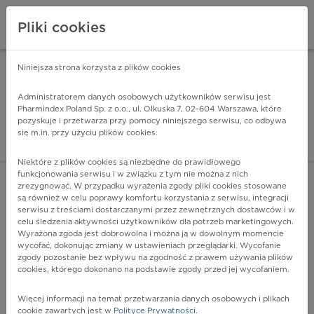
Pliki cookies
Niniejsza strona korzysta z plików cookies
Pharmindex Mobile
INSTALUJ
ZA DARMO - w Google Play
Administratorem danych osobowych użytkowników serwisu jest
Pharmindex Poland Sp. z o.o., ul. Olkuska 7, 02-604 Warszawa, które
pozyskuje i przetwarza przy pomocy niniejszego serwisu, co odbywa
Pharmindex - lider wi
się m.in. przy użyciu plików cookies.
ZALOGUJ SIĘ
ZAREJESTRUJ SIĘ
Niektóre z plików cookies są niezbędne do prawidłowego
funkcjonowania serwisu i w związku z tym nie można z nich
zrezygnować. W przypadku wyrażenia zgody pliki cookies stosowane
C67.7 - Moczownik
są również w celu poprawy komfortu korzystania z serwisu, integracji
Więcej na lekiicd10.pl
serwisu z treściami dostarczanymi przez zewnętrznych dostawców i w
celu śledzenia aktywności użytkowników dla potrzeb marketingowych.
Wyrażona zgoda jest dobrowolna i można ją w dowolnym momencie
wycofać, dokonując zmiany w ustawieniach przeglądarki. Wycofanie
zgody pozostanie bez wpływu na zgodność z prawem używania plików
cookies, którego dokonano na podstawie zgody przed jej wycofaniem.
Więcej informacji na temat przetwarzania danych osobowych i plikach
cookie zawartych jest w
Polityce Prywatności
.