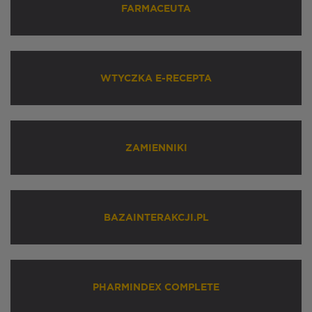
FARMACEUTA
WTYCZKA E-RECEPTA
ZAMIENNIKI
BAZAINTERAKCJI.PL
PHARMINDEX COMPLETE