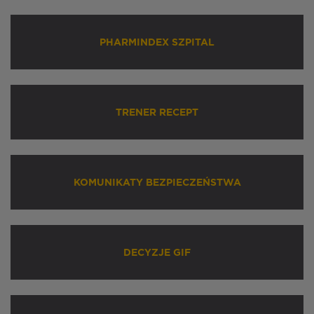
PHARMINDEX SZPITAL
TRENER RECEPT
KOMUNIKATY BEZPIECZEŃSTWA
DECYZJE GIF