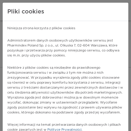
Pliki cookies
Niniejsza strona korzysta z plików cookies
Pharmindex Mobile
INSTALUJ
ZA DARMO - w Google Play
Administratorem danych osobowych użytkowników serwisu jest
Pharmindex Poland Sp. z o.o., ul. Olkuska 7, 02-604 Warszawa, które
pozyskuje i przetwarza przy pomocy niniejszego serwisu, co odbywa
Pharmindex - lider wi
się m.in. przy użyciu plików cookies.
ZALOGUJ SIĘ
ZAREJESTRUJ SIĘ
Niektóre z plików cookies są niezbędne do prawidłowego
funkcjonowania serwisu i w związku z tym nie można z nich
zrezygnować. W przypadku wyrażenia zgody pliki cookies stosowane
C67 - Nowotwór złośliwy pęcherza moczowego
są również w celu poprawy komfortu korzystania z serwisu, integracji
Więcej na lekiicd10.pl
serwisu z treściami dostarczanymi przez zewnętrznych dostawców i w
celu śledzenia aktywności użytkowników dla potrzeb marketingowych.
Wyrażona zgoda jest dobrowolna i można ją w dowolnym momencie
wycofać, dokonując zmiany w ustawieniach przeglądarki. Wycofanie
zgody pozostanie bez wpływu na zgodność z prawem używania plików
cookies, którego dokonano na podstawie zgody przed jej wycofaniem.
Więcej informacji na temat przetwarzania danych osobowych i plikach
cookie zawartych jest w
Polityce Prywatności
.