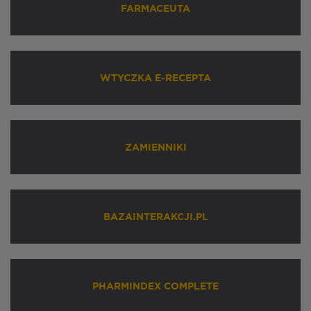
FARMACEUTA
WTYCZKA E-RECEPTA
ZAMIENNIKI
BAZAINTERAKCJI.PL
PHARMINDEX COMPLETE