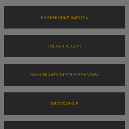
PHARMINDEX SZPITAL
TRENER RECEPT
KOMUNIKATY BEZPIECZEŃSTWA
DECYZJE GIF