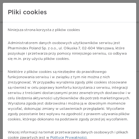
Pliki cookies
Niniejsza strona korzysta z plików cookies
Pharmindex Mobile
INSTALUJ
ZA DARMO - w Google Play
Administratorem danych osobowych użytkowników serwisu jest
Pharmindex Poland Sp. z o.o., ul. Olkuska 7, 02-604 Warszawa, które
pozyskuje i przetwarza przy pomocy niniejszego serwisu, co odbywa
Pharmindex - lider wi
się m.in. przy użyciu plików cookies.
ZALOGUJ SIĘ
ZAREJESTRUJ SIĘ
Niektóre z plików cookies są niezbędne do prawidłowego
funkcjonowania serwisu i w związku z tym nie można z nich
zrezygnować. W przypadku wyrażenia zgody pliki cookies stosowane
C61 - Nowotwór złośliwy gruczołu krokowego
są również w celu poprawy komfortu korzystania z serwisu, integracji
Więcej na lekiicd10.pl
serwisu z treściami dostarczanymi przez zewnętrznych dostawców i w
celu śledzenia aktywności użytkowników dla potrzeb marketingowych.
Wyrażona zgoda jest dobrowolna i można ją w dowolnym momencie
wycofać, dokonując zmiany w ustawieniach przeglądarki. Wycofanie
zgody pozostanie bez wpływu na zgodność z prawem używania plików
cookies, którego dokonano na podstawie zgody przed jej wycofaniem.
Więcej informacji na temat przetwarzania danych osobowych i plikach
cookie zawartych jest w
Polityce Prywatności
.