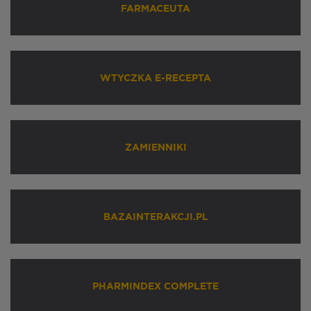
FARMACEUTA
WTYCZKA E-RECEPTA
ZAMIENNIKI
BAZAINTERAKCJI.PL
PHARMINDEX COMPLETE