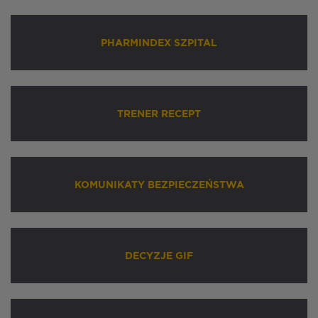
PHARMINDEX SZPITAL
TRENER RECEPT
KOMUNIKATY BEZPIECZEŃSTWA
DECYZJE GIF