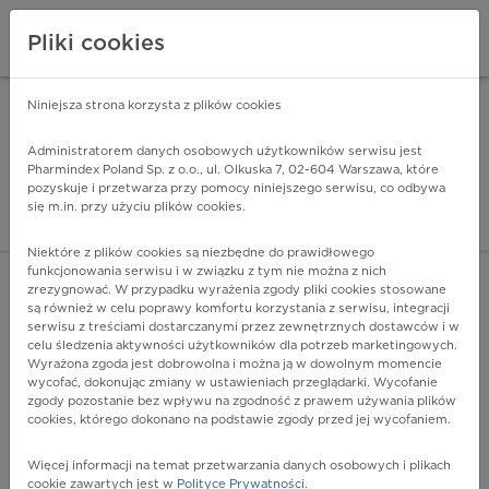
Pliki cookies
Niniejsza strona korzysta z plików cookies
Pharmindex Mobile
INSTALUJ
ZA DARMO - w Google Play
Administratorem danych osobowych użytkowników serwisu jest
Pharmindex Poland Sp. z o.o., ul. Olkuska 7, 02-604 Warszawa, które
pozyskuje i przetwarza przy pomocy niniejszego serwisu, co odbywa
Pharmindex - lider wi
się m.in. przy użyciu plików cookies.
ZALOGUJ SIĘ
ZAREJESTRUJ SIĘ
Niektóre z plików cookies są niezbędne do prawidłowego
funkcjonowania serwisu i w związku z tym nie można z nich
zrezygnować. W przypadku wyrażenia zgody pliki cookies stosowane
C60.1 - Żołądź prącia
są również w celu poprawy komfortu korzystania z serwisu, integracji
Więcej na lekiicd10.pl
serwisu z treściami dostarczanymi przez zewnętrznych dostawców i w
celu śledzenia aktywności użytkowników dla potrzeb marketingowych.
Wyrażona zgoda jest dobrowolna i można ją w dowolnym momencie
wycofać, dokonując zmiany w ustawieniach przeglądarki. Wycofanie
zgody pozostanie bez wpływu na zgodność z prawem używania plików
cookies, którego dokonano na podstawie zgody przed jej wycofaniem.
Więcej informacji na temat przetwarzania danych osobowych i plikach
cookie zawartych jest w
Polityce Prywatności
.