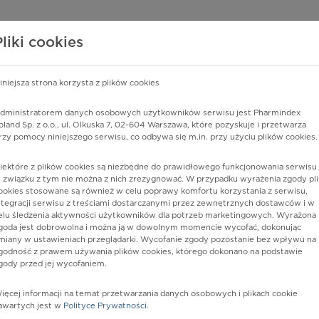
edzy o lekach
WISY PHARMINDEX
DATA LICENSING
SKLEP
Pliki cookies
iniejsza strona korzysta z plików cookies
dministratorem danych osobowych użytkowników serwisu jest Pharmindex
lonej części macicy
oland Sp. z o.o., ul. Olkuska 7, 02-604 Warszawa, które pozyskuje i przetwarza
rzy pomocy niniejszego serwisu, co odbywa się m.in. przy użyciu plików cookies.
iektóre z plików cookies są niezbędne do prawidłowego funkcjonowania serwisu 
 związku z tym nie można z nich zrezygnować. W przypadku wyrażenia zgody pli
ookies stosowane są również w celu poprawy komfortu korzystania z serwisu,
ntegracji serwisu z treściami dostarczanymi przez zewnętrznych dostawców i w
elu śledzenia aktywności użytkowników dla potrzeb marketingowych. Wyrażona
goda jest dobrowolna i można ją w dowolnym momencie wycofać, dokonując
miany w ustawieniach przeglądarki. Wycofanie zgody pozostanie bez wpływu na
godność z prawem używania plików cookies, którego dokonano na podstawie
gody przed jej wycofaniem.
nia
ięcej informacji na temat przetwarzania danych osobowych i plikach cookie
awartych jest w
Polityce Prywatności
.
istów ochrony zdrowia