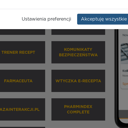
Ustawienia preferencji
Akceptuję wszystkie
HARMINDEX MOBILE
INHALATORY
KOMUNIKATY
TRENER RECEPT
BEZPIECZEŃSTWA
FARMACEUTA
WTYCZKA E-RECEPTA
PHARMINDEX
AZAINTERAKCJI.PL
COMPLETE