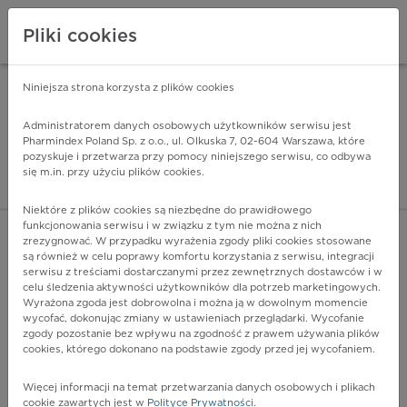
Pliki cookies
Niniejsza strona korzysta z plików cookies
Pharmindex Mobile
INSTALUJ
ZA DARMO - w Google Play
Administratorem danych osobowych użytkowników serwisu jest
Pharmindex Poland Sp. z o.o., ul. Olkuska 7, 02-604 Warszawa, które
pozyskuje i przetwarza przy pomocy niniejszego serwisu, co odbywa
Pharmindex - lider wi
się m.in. przy użyciu plików cookies.
ZALOGUJ SIĘ
ZAREJESTRUJ SIĘ
Niektóre z plików cookies są niezbędne do prawidłowego
funkcjonowania serwisu i w związku z tym nie można z nich
zrezygnować. W przypadku wyrażenia zgody pliki cookies stosowane
C54.9 - Trzon macicy, umiejscowienie nieokreślone
są również w celu poprawy komfortu korzystania z serwisu, integracji
Więcej na lekiicd10.pl
serwisu z treściami dostarczanymi przez zewnętrznych dostawców i w
celu śledzenia aktywności użytkowników dla potrzeb marketingowych.
Wyrażona zgoda jest dobrowolna i można ją w dowolnym momencie
wycofać, dokonując zmiany w ustawieniach przeglądarki. Wycofanie
zgody pozostanie bez wpływu na zgodność z prawem używania plików
cookies, którego dokonano na podstawie zgody przed jej wycofaniem.
Więcej informacji na temat przetwarzania danych osobowych i plikach
cookie zawartych jest w
Polityce Prywatności
.