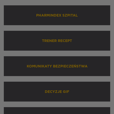
PHARMINDEX SZPITAL
TRENER RECEPT
KOMUNIKATY BEZPIECZEŃSTWA
DECYZJE GIF