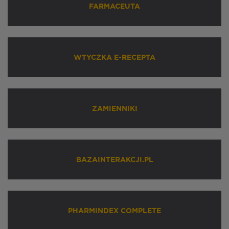
FARMACEUTA
WTYCZKA E-RECEPTA
ZAMIENNIKI
BAZAINTERAKCJI.PL
PHARMINDEX COMPLETE