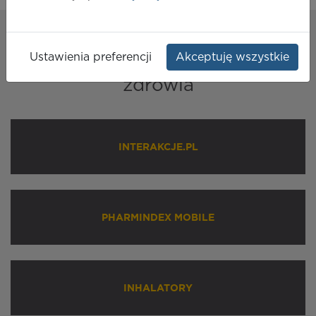
Nasze
rozwiązania
Ustawienia preferencji
Akceptuję wszystkie
dla profesjonalistów ochrony
zdrowia
INTERAKCJE.PL
PHARMINDEX MOBILE
INHALATORY