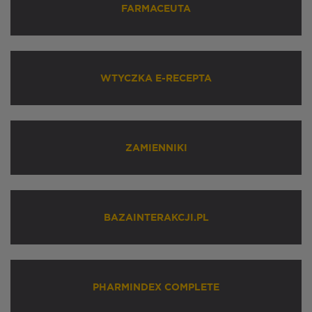
FARMACEUTA
WTYCZKA E-RECEPTA
ZAMIENNIKI
BAZAINTERAKCJI.PL
PHARMINDEX COMPLETE