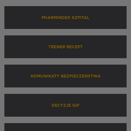
PHARMINDEX SZPITAL
TRENER RECEPT
KOMUNIKATY BEZPIECZEŃSTWA
DECYZJE GIF