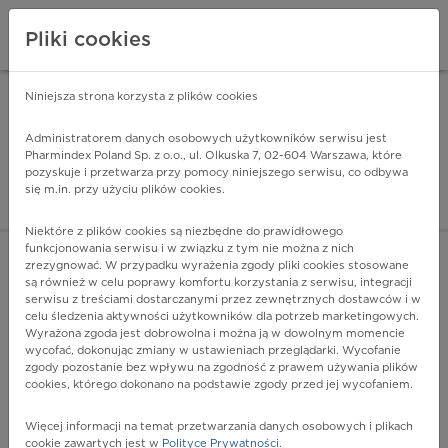
Pliki cookies
Niniejsza strona korzysta z plików cookies
Pharmindex Mobile
INSTALUJ
ZA DARMO - w Google Play
Administratorem danych osobowych użytkowników serwisu jest
Pharmindex Poland Sp. z o.o., ul. Olkuska 7, 02-604 Warszawa, które
pozyskuje i przetwarza przy pomocy niniejszego serwisu, co odbywa
Pharmindex - lider wi
się m.in. przy użyciu plików cookies.
ZALOGUJ SIĘ
ZAREJESTRUJ SIĘ
Niektóre z plików cookies są niezbędne do prawidłowego
funkcjonowania serwisu i w związku z tym nie można z nich
zrezygnować. W przypadku wyrażenia zgody pliki cookies stosowane
C46.1 - Mięsak Kaposiego tkanki miękkiej
są również w celu poprawy komfortu korzystania z serwisu, integracji
Więcej na lekiicd10.pl
serwisu z treściami dostarczanymi przez zewnętrznych dostawców i w
celu śledzenia aktywności użytkowników dla potrzeb marketingowych.
Wyrażona zgoda jest dobrowolna i można ją w dowolnym momencie
wycofać, dokonując zmiany w ustawieniach przeglądarki. Wycofanie
zgody pozostanie bez wpływu na zgodność z prawem używania plików
cookies, którego dokonano na podstawie zgody przed jej wycofaniem.
Więcej informacji na temat przetwarzania danych osobowych i plikach
cookie zawartych jest w
Polityce Prywatności
.