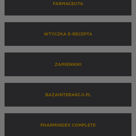
FARMACEUTA
WTYCZKA E-RECEPTA
ZAMIENNIKI
BAZAINTERAKCJI.PL
PHARMINDEX COMPLETE