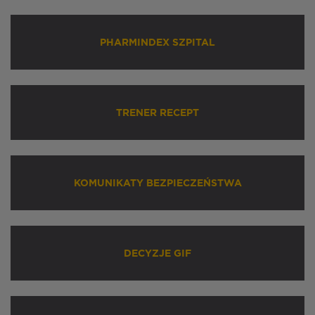
PHARMINDEX SZPITAL
TRENER RECEPT
KOMUNIKATY BEZPIECZEŃSTWA
DECYZJE GIF