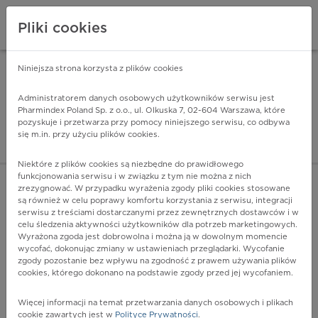
Pliki cookies
Niniejsza strona korzysta z plików cookies
Pharmindex Mobile
INSTALUJ
ZA DARMO - w Google Play
Administratorem danych osobowych użytkowników serwisu jest
Pharmindex Poland Sp. z o.o., ul. Olkuska 7, 02-604 Warszawa, które
pozyskuje i przetwarza przy pomocy niniejszego serwisu, co odbywa
Pharmindex - lider wi
się m.in. przy użyciu plików cookies.
ZALOGUJ SIĘ
ZAREJESTRUJ SIĘ
Niektóre z plików cookies są niezbędne do prawidłowego
funkcjonowania serwisu i w związku z tym nie można z nich
zrezygnować. W przypadku wyrażenia zgody pliki cookies stosowane
C43.0 - Czerniak złośliwy wargi
są również w celu poprawy komfortu korzystania z serwisu, integracji
Więcej na lekiicd10.pl
serwisu z treściami dostarczanymi przez zewnętrznych dostawców i w
celu śledzenia aktywności użytkowników dla potrzeb marketingowych.
Wyrażona zgoda jest dobrowolna i można ją w dowolnym momencie
wycofać, dokonując zmiany w ustawieniach przeglądarki. Wycofanie
zgody pozostanie bez wpływu na zgodność z prawem używania plików
cookies, którego dokonano na podstawie zgody przed jej wycofaniem.
Więcej informacji na temat przetwarzania danych osobowych i plikach
cookie zawartych jest w
Polityce Prywatności
.