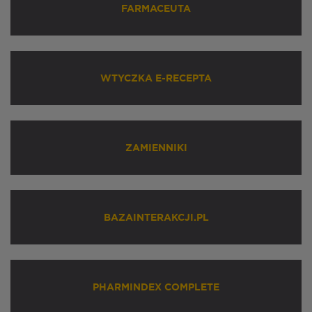
FARMACEUTA
WTYCZKA E-RECEPTA
ZAMIENNIKI
BAZAINTERAKCJI.PL
PHARMINDEX COMPLETE