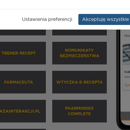
Ustawienia preferencji
Akceptuję wszystkie
HARMINDEX MOBILE
INHALATORY
KOMUNIKATY
TRENER RECEPT
BEZPIECZEŃSTWA
FARMACEUTA
WTYCZKA E-RECEPTA
PHARMINDEX
AZAINTERAKCJI.PL
COMPLETE