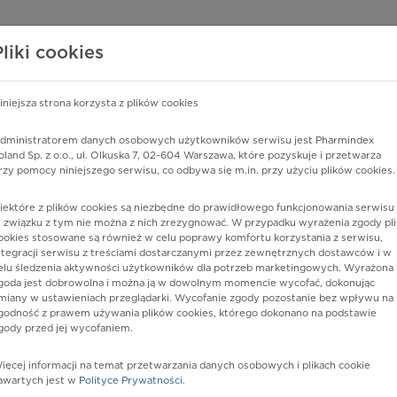
edzy o lekach
WISY PHARMINDEX
DATA LICENSING
SKLEP
Pliki cookies
iniejsza strona korzysta z plików cookies
dministratorem danych osobowych użytkowników serwisu jest Pharmindex
scowienie nieokreślone
oland Sp. z o.o., ul. Olkuska 7, 02-604 Warszawa, które pozyskuje i przetwarza
rzy pomocy niniejszego serwisu, co odbywa się m.in. przy użyciu plików cookies.
iektóre z plików cookies są niezbędne do prawidłowego funkcjonowania serwisu 
 związku z tym nie można z nich zrezygnować. W przypadku wyrażenia zgody pli
ookies stosowane są również w celu poprawy komfortu korzystania z serwisu,
ntegracji serwisu z treściami dostarczanymi przez zewnętrznych dostawców i w
elu śledzenia aktywności użytkowników dla potrzeb marketingowych. Wyrażona
goda jest dobrowolna i można ją w dowolnym momencie wycofać, dokonując
miany w ustawieniach przeglądarki. Wycofanie zgody pozostanie bez wpływu na
godność z prawem używania plików cookies, którego dokonano na podstawie
gody przed jej wycofaniem.
nia
ięcej informacji na temat przetwarzania danych osobowych i plikach cookie
awartych jest w
Polityce Prywatności
.
istów ochrony zdrowia