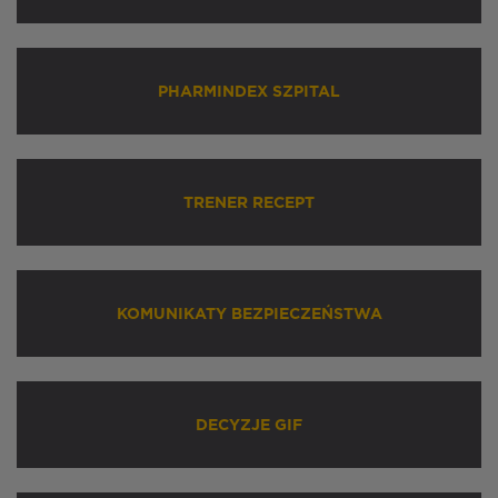
PHARMINDEX SZPITAL
TRENER RECEPT
KOMUNIKATY BEZPIECZEŃSTWA
DECYZJE GIF