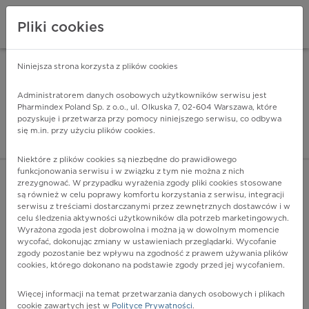
Pliki cookies
Niniejsza strona korzysta z plików cookies
Pharmindex Mobile
INSTALUJ
ZA DARMO - w Google Play
Administratorem danych osobowych użytkowników serwisu jest
Pharmindex Poland Sp. z o.o., ul. Olkuska 7, 02-604 Warszawa, które
pozyskuje i przetwarza przy pomocy niniejszego serwisu, co odbywa
Pharmindex - lider wi
się m.in. przy użyciu plików cookies.
ZALOGUJ SIĘ
ZAREJESTRUJ SIĘ
Niektóre z plików cookies są niezbędne do prawidłowego
funkcjonowania serwisu i w związku z tym nie można z nich
zrezygnować. W przypadku wyrażenia zgody pliki cookies stosowane
C22 - Nowotwór złośliwy wątroby i przewodów żółciowych
są również w celu poprawy komfortu korzystania z serwisu, integracji
wewnątrzwątrobowych
serwisu z treściami dostarczanymi przez zewnętrznych dostawców i w
Więcej na lekiicd10.pl
celu śledzenia aktywności użytkowników dla potrzeb marketingowych.
Wyrażona zgoda jest dobrowolna i można ją w dowolnym momencie
wycofać, dokonując zmiany w ustawieniach przeglądarki. Wycofanie
zgody pozostanie bez wpływu na zgodność z prawem używania plików
cookies, którego dokonano na podstawie zgody przed jej wycofaniem.
Więcej informacji na temat przetwarzania danych osobowych i plikach
cookie zawartych jest w
Polityce Prywatności
.