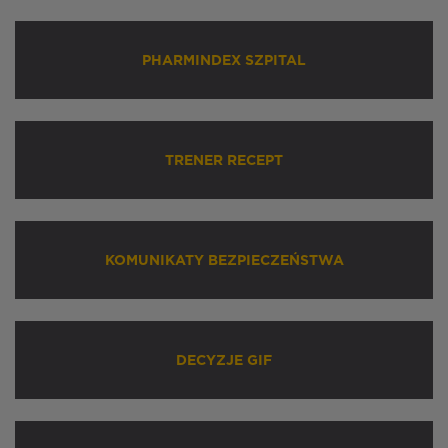
PHARMINDEX SZPITAL
TRENER RECEPT
KOMUNIKATY BEZPIECZEŃSTWA
DECYZJE GIF