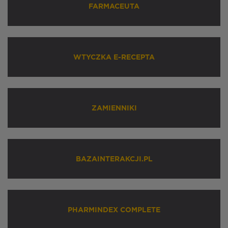
FARMACEUTA
WTYCZKA E-RECEPTA
ZAMIENNIKI
BAZAINTERAKCJI.PL
PHARMINDEX COMPLETE