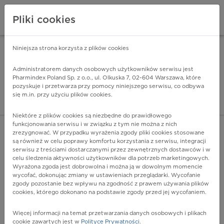
Pliki cookies
Niniejsza strona korzysta z plików cookies
Pharmindex Mobile
INSTALUJ
ZA DARMO - w Google Play
Administratorem danych osobowych użytkowników serwisu jest
Pharmindex Poland Sp. z o.o., ul. Olkuska 7, 02-604 Warszawa, które
pozyskuje i przetwarza przy pomocy niniejszego serwisu, co odbywa
Pharmindex - lider wi
się m.in. przy użyciu plików cookies.
ZALOGUJ SIĘ
ZAREJESTRUJ SIĘ
Niektóre z plików cookies są niezbędne do prawidłowego
funkcjonowania serwisu i w związku z tym nie można z nich
zrezygnować. W przypadku wyrażenia zgody pliki cookies stosowane
C16 - Nowotwór złośliwy żołądka
są również w celu poprawy komfortu korzystania z serwisu, integracji
Więcej na lekiicd10.pl
serwisu z treściami dostarczanymi przez zewnętrznych dostawców i w
celu śledzenia aktywności użytkowników dla potrzeb marketingowych.
Wyrażona zgoda jest dobrowolna i można ją w dowolnym momencie
wycofać, dokonując zmiany w ustawieniach przeglądarki. Wycofanie
zgody pozostanie bez wpływu na zgodność z prawem używania plików
cookies, którego dokonano na podstawie zgody przed jej wycofaniem.
Więcej informacji na temat przetwarzania danych osobowych i plikach
cookie zawartych jest w
Polityce Prywatności
.