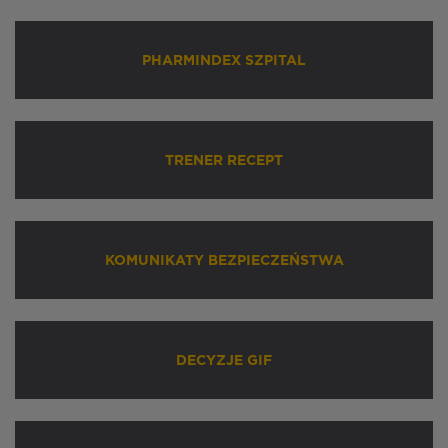
PHARMINDEX SZPITAL
TRENER RECEPT
KOMUNIKATY BEZPIECZEŃSTWA
DECYZJE GIF