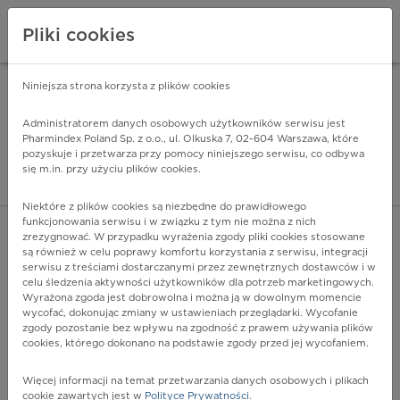
Pliki cookies
Niniejsza strona korzysta z plików cookies
Pharmindex Mobile
INSTALUJ
ZA DARMO - w Google Play
Administratorem danych osobowych użytkowników serwisu jest
Pharmindex Poland Sp. z o.o., ul. Olkuska 7, 02-604 Warszawa, które
pozyskuje i przetwarza przy pomocy niniejszego serwisu, co odbywa
Pharmindex - lider wi
się m.in. przy użyciu plików cookies.
ZALOGUJ SIĘ
ZAREJESTRUJ SIĘ
Niektóre z plików cookies są niezbędne do prawidłowego
funkcjonowania serwisu i w związku z tym nie można z nich
zrezygnować. W przypadku wyrażenia zgody pliki cookies stosowane
C10.0 - Dolinka nagłośniowa
są również w celu poprawy komfortu korzystania z serwisu, integracji
Więcej na lekiicd10.pl
serwisu z treściami dostarczanymi przez zewnętrznych dostawców i w
celu śledzenia aktywności użytkowników dla potrzeb marketingowych.
Wyrażona zgoda jest dobrowolna i można ją w dowolnym momencie
wycofać, dokonując zmiany w ustawieniach przeglądarki. Wycofanie
zgody pozostanie bez wpływu na zgodność z prawem używania plików
cookies, którego dokonano na podstawie zgody przed jej wycofaniem.
Więcej informacji na temat przetwarzania danych osobowych i plikach
cookie zawartych jest w
Polityce Prywatności
.