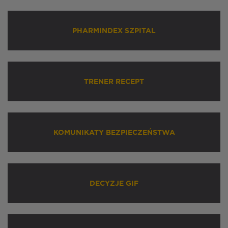
PHARMINDEX SZPITAL
TRENER RECEPT
KOMUNIKATY BEZPIECZEŃSTWA
DECYZJE GIF