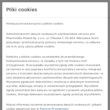
Pliki cookies
Niniejsza strona korzysta z plików cookies
Pharmindex Mobile
INSTALUJ
ZA DARMO - w Google Play
Administratorem danych osobowych użytkowników serwisu jest
Pharmindex Poland Sp. z o.o., ul. Olkuska 7, 02-604 Warszawa, które
pozyskuje i przetwarza przy pomocy niniejszego serwisu, co odbywa
Pharmindex - lider wi
się m.in. przy użyciu plików cookies.
ZALOGUJ SIĘ
ZAREJESTRUJ SIĘ
Niektóre z plików cookies są niezbędne do prawidłowego
funkcjonowania serwisu i w związku z tym nie można z nich
zrezygnować. W przypadku wyrażenia zgody pliki cookies stosowane
C10 - Nowotwór złośliwy części ustnej gardła
są również w celu poprawy komfortu korzystania z serwisu, integracji
Więcej na lekiicd10.pl
serwisu z treściami dostarczanymi przez zewnętrznych dostawców i w
celu śledzenia aktywności użytkowników dla potrzeb marketingowych.
Wyrażona zgoda jest dobrowolna i można ją w dowolnym momencie
wycofać, dokonując zmiany w ustawieniach przeglądarki. Wycofanie
zgody pozostanie bez wpływu na zgodność z prawem używania plików
cookies, którego dokonano na podstawie zgody przed jej wycofaniem.
Więcej informacji na temat przetwarzania danych osobowych i plikach
cookie zawartych jest w
Polityce Prywatności
.