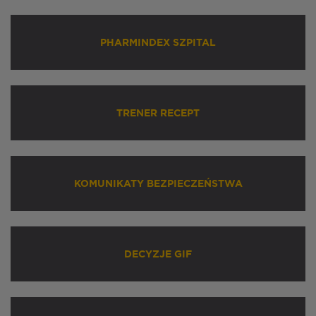
PHARMINDEX SZPITAL
TRENER RECEPT
KOMUNIKATY BEZPIECZEŃSTWA
DECYZJE GIF