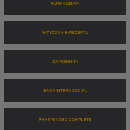
FARMACEUTA
WTYCZKA E-RECEPTA
ZAMIENNIKI
BAZAINTERAKCJI.PL
PHARMINDEX COMPLETE