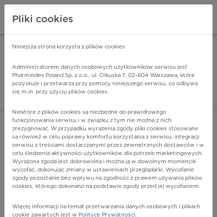
Pliki cookies
Niniejsza strona korzysta z plików cookies
Pharmindex Mobile
INSTALUJ
ZA DARMO - w Google Play
Administratorem danych osobowych użytkowników serwisu jest
Pharmindex Poland Sp. z o.o., ul. Olkuska 7, 02-604 Warszawa, które
pozyskuje i przetwarza przy pomocy niniejszego serwisu, co odbywa
Pharmindex - lider wi
się m.in. przy użyciu plików cookies.
ZALOGUJ SIĘ
ZAREJESTRUJ SIĘ
Niektóre z plików cookies są niezbędne do prawidłowego
funkcjonowania serwisu i w związku z tym nie można z nich
zrezygnować. W przypadku wyrażenia zgody pliki cookies stosowane
C09 - Nowotwór złośliwy migdałka
są również w celu poprawy komfortu korzystania z serwisu, integracji
Więcej na lekiicd10.pl
serwisu z treściami dostarczanymi przez zewnętrznych dostawców i w
celu śledzenia aktywności użytkowników dla potrzeb marketingowych.
Wyrażona zgoda jest dobrowolna i można ją w dowolnym momencie
wycofać, dokonując zmiany w ustawieniach przeglądarki. Wycofanie
zgody pozostanie bez wpływu na zgodność z prawem używania plików
cookies, którego dokonano na podstawie zgody przed jej wycofaniem.
Więcej informacji na temat przetwarzania danych osobowych i plikach
cookie zawartych jest w
Polityce Prywatności
.