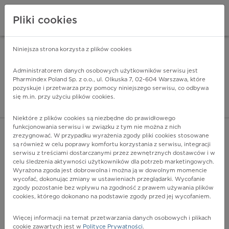
Pliki cookies
Niniejsza strona korzysta z plików cookies
Pharmindex Mobile
INSTALUJ
ZA DARMO - w Google Play
Administratorem danych osobowych użytkowników serwisu jest
Pharmindex Poland Sp. z o.o., ul. Olkuska 7, 02-604 Warszawa, które
pozyskuje i przetwarza przy pomocy niniejszego serwisu, co odbywa
Pharmindex - lider wi
się m.in. przy użyciu plików cookies.
ZALOGUJ SIĘ
ZAREJESTRUJ SIĘ
Niektóre z plików cookies są niezbędne do prawidłowego
funkcjonowania serwisu i w związku z tym nie można z nich
zrezygnować. W przypadku wyrażenia zgody pliki cookies stosowane
B66.1 - Klonorchoza
są również w celu poprawy komfortu korzystania z serwisu, integracji
Więcej na lekiicd10.pl
serwisu z treściami dostarczanymi przez zewnętrznych dostawców i w
celu śledzenia aktywności użytkowników dla potrzeb marketingowych.
Wyrażona zgoda jest dobrowolna i można ją w dowolnym momencie
wycofać, dokonując zmiany w ustawieniach przeglądarki. Wycofanie
zgody pozostanie bez wpływu na zgodność z prawem używania plików
cookies, którego dokonano na podstawie zgody przed jej wycofaniem.
Więcej informacji na temat przetwarzania danych osobowych i plikach
cookie zawartych jest w
Polityce Prywatności
.