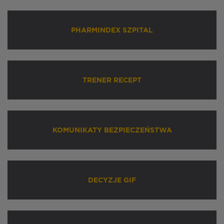
PHARMINDEX SZPITAL
TRENER RECEPT
KOMUNIKATY BEZPIECZEŃSTWA
DECYZJE GIF