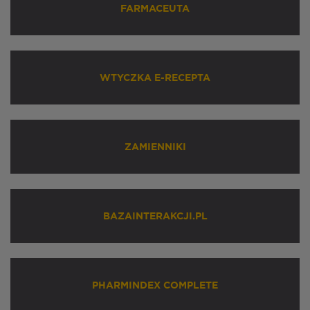
FARMACEUTA
WTYCZKA E-RECEPTA
ZAMIENNIKI
BAZAINTERAKCJI.PL
PHARMINDEX COMPLETE