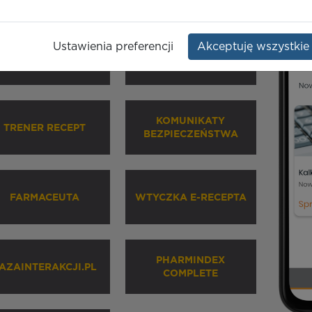
Ustawienia preferencji
Akceptuję wszystkie
HARMINDEX MOBILE
INHALATORY
KOMUNIKATY
TRENER RECEPT
BEZPIECZEŃSTWA
FARMACEUTA
WTYCZKA E-RECEPTA
PHARMINDEX
AZAINTERAKCJI.PL
COMPLETE