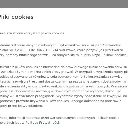
edzy o lekach
WISY PHARMINDEX
DATA LICENSING
SKLEP
Pliki cookies
iniejsza strona korzysta z plików cookies
dministratorem danych osobowych użytkowników serwisu jest Pharmindex
za]
oland Sp. z o.o., ul. Olkuska 7, 02-604 Warszawa, które pozyskuje i przetwarza
rzy pomocy niniejszego serwisu, co odbywa się m.in. przy użyciu plików cookies.
iektóre z plików cookies są niezbędne do prawidłowego funkcjonowania serwisu 
 związku z tym nie można z nich zrezygnować. W przypadku wyrażenia zgody pli
ookies stosowane są również w celu poprawy komfortu korzystania z serwisu,
ntegracji serwisu z treściami dostarczanymi przez zewnętrznych dostawców i w
elu śledzenia aktywności użytkowników dla potrzeb marketingowych. Wyrażona
goda jest dobrowolna i można ją w dowolnym momencie wycofać, dokonując
miany w ustawieniach przeglądarki. Wycofanie zgody pozostanie bez wpływu na
godność z prawem używania plików cookies, którego dokonano na podstawie
gody przed jej wycofaniem.
nia
ięcej informacji na temat przetwarzania danych osobowych i plikach cookie
awartych jest w
Polityce Prywatności
.
istów ochrony zdrowia