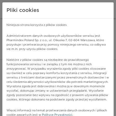
Pliki cookies
Niniejsza strona korzysta z plików cookies
Pharmindex Mobile
INSTALUJ
ZA DARMO - w Google Play
Administratorem danych osobowych użytkowników serwisu jest
Pharmindex Poland Sp. z o.o., ul. Olkuska 7, 02-604 Warszawa, które
pozyskuje i przetwarza przy pomocy niniejszego serwisu, co odbywa
Pharmindex - lider wi
się m.in. przy użyciu plików cookies.
ZALOGUJ SIĘ
ZAREJESTRUJ SIĘ
Niektóre z plików cookies są niezbędne do prawidłowego
funkcjonowania serwisu i w związku z tym nie można z nich
zrezygnować. W przypadku wyrażenia zgody pliki cookies stosowane
B39.3 - Histoplazmoza rozsiana (H. capsulatum)
są również w celu poprawy komfortu korzystania z serwisu, integracji
Więcej na lekiicd10.pl
serwisu z treściami dostarczanymi przez zewnętrznych dostawców i w
celu śledzenia aktywności użytkowników dla potrzeb marketingowych.
Wyrażona zgoda jest dobrowolna i można ją w dowolnym momencie
wycofać, dokonując zmiany w ustawieniach przeglądarki. Wycofanie
zgody pozostanie bez wpływu na zgodność z prawem używania plików
cookies, którego dokonano na podstawie zgody przed jej wycofaniem.
Więcej informacji na temat przetwarzania danych osobowych i plikach
cookie zawartych jest w
Polityce Prywatności
.