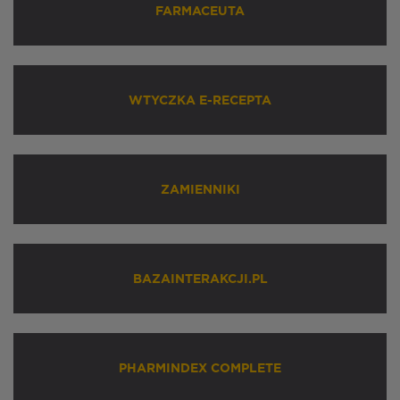
FARMACEUTA
WTYCZKA E-RECEPTA
ZAMIENNIKI
BAZAINTERAKCJI.PL
PHARMINDEX COMPLETE