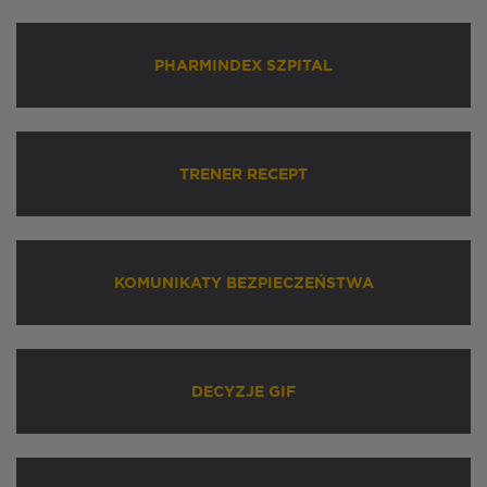
PHARMINDEX SZPITAL
TRENER RECEPT
KOMUNIKATY BEZPIECZEŃSTWA
DECYZJE GIF