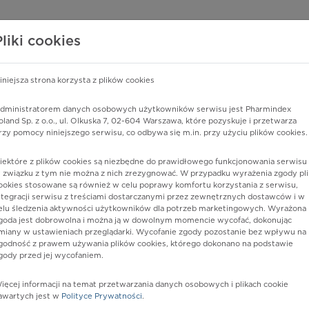
edzy o lekach
WISY PHARMINDEX
DATA LICENSING
SKLEP
Pliki cookies
iniejsza strona korzysta z plików cookies
dministratorem danych osobowych użytkowników serwisu jest Pharmindex
 (N77.1*)
oland Sp. z o.o., ul. Olkuska 7, 02-604 Warszawa, które pozyskuje i przetwarza
rzy pomocy niniejszego serwisu, co odbywa się m.in. przy użyciu plików cookies.
iektóre z plików cookies są niezbędne do prawidłowego funkcjonowania serwisu 
 związku z tym nie można z nich zrezygnować. W przypadku wyrażenia zgody pli
ookies stosowane są również w celu poprawy komfortu korzystania z serwisu,
ntegracji serwisu z treściami dostarczanymi przez zewnętrznych dostawców i w
elu śledzenia aktywności użytkowników dla potrzeb marketingowych. Wyrażona
goda jest dobrowolna i można ją w dowolnym momencie wycofać, dokonując
miany w ustawieniach przeglądarki. Wycofanie zgody pozostanie bez wpływu na
godność z prawem używania plików cookies, którego dokonano na podstawie
gody przed jej wycofaniem.
nia
ięcej informacji na temat przetwarzania danych osobowych i plikach cookie
awartych jest w
Polityce Prywatności
.
istów ochrony zdrowia