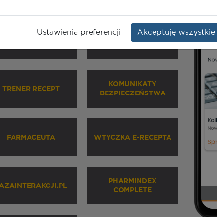
Ustawienia preferencji
Akceptuję wszystkie
HARMINDEX MOBILE
INHALATORY
KOMUNIKATY
TRENER RECEPT
BEZPIECZEŃSTWA
FARMACEUTA
WTYCZKA E-RECEPTA
PHARMINDEX
AZAINTERAKCJI.PL
COMPLETE