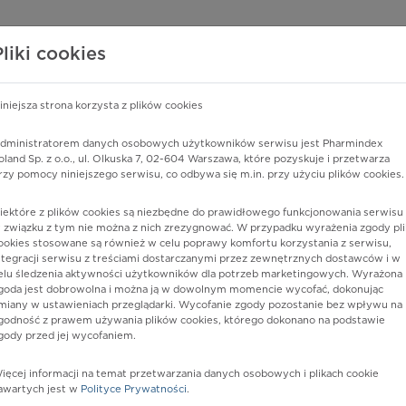
edzy o lekach
WISY PHARMINDEX
DATA LICENSING
SKLEP
Pliki cookies
iniejsza strona korzysta z plików cookies
dministratorem danych osobowych użytkowników serwisu jest Pharmindex
a i spojówek
oland Sp. z o.o., ul. Olkuska 7, 02-604 Warszawa, które pozyskuje i przetwarza
rzy pomocy niniejszego serwisu, co odbywa się m.in. przy użyciu plików cookies.
iektóre z plików cookies są niezbędne do prawidłowego funkcjonowania serwisu 
 związku z tym nie można z nich zrezygnować. W przypadku wyrażenia zgody pli
ookies stosowane są również w celu poprawy komfortu korzystania z serwisu,
ntegracji serwisu z treściami dostarczanymi przez zewnętrznych dostawców i w
elu śledzenia aktywności użytkowników dla potrzeb marketingowych. Wyrażona
goda jest dobrowolna i można ją w dowolnym momencie wycofać, dokonując
miany w ustawieniach przeglądarki. Wycofanie zgody pozostanie bez wpływu na
godność z prawem używania plików cookies, którego dokonano na podstawie
gody przed jej wycofaniem.
nia
ięcej informacji na temat przetwarzania danych osobowych i plikach cookie
awartych jest w
Polityce Prywatności
.
istów ochrony zdrowia