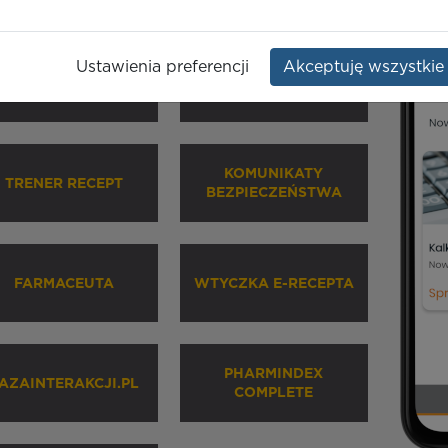
Ustawienia preferencji
Akceptuję wszystkie
HARMINDEX MOBILE
INHALATORY
KOMUNIKATY
TRENER RECEPT
BEZPIECZEŃSTWA
FARMACEUTA
WTYCZKA E-RECEPTA
PHARMINDEX
AZAINTERAKCJI.PL
COMPLETE