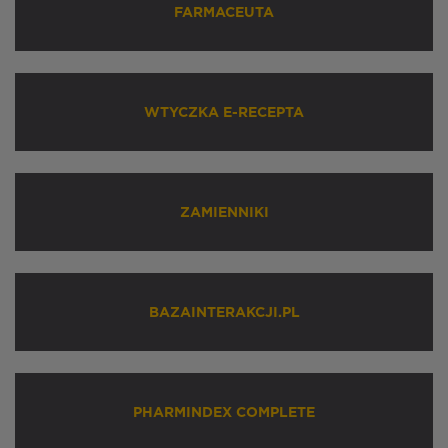
FARMACEUTA
WTYCZKA E-RECEPTA
ZAMIENNIKI
BAZAINTERAKCJI.PL
PHARMINDEX COMPLETE