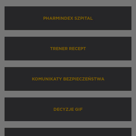
PHARMINDEX SZPITAL
TRENER RECEPT
KOMUNIKATY BEZPIECZEŃSTWA
DECYZJE GIF