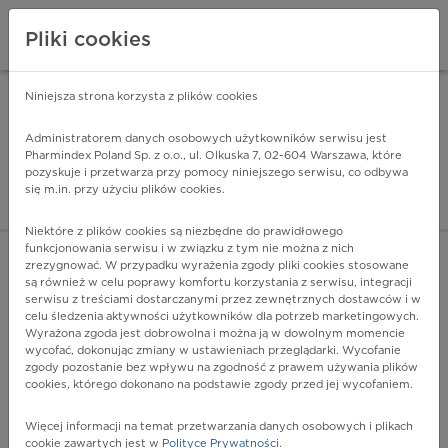
Pliki cookies
Niniejsza strona korzysta z plików cookies
Pharmindex Mobile
INSTALUJ
ZA DARMO - w Google Play
Administratorem danych osobowych użytkowników serwisu jest
Pharmindex Poland Sp. z o.o., ul. Olkuska 7, 02-604 Warszawa, które
pozyskuje i przetwarza przy pomocy niniejszego serwisu, co odbywa
Pharmindex - lider wi
się m.in. przy użyciu plików cookies.
ZALOGUJ SIĘ
ZAREJESTRUJ SIĘ
Niektóre z plików cookies są niezbędne do prawidłowego
funkcjonowania serwisu i w związku z tym nie można z nich
zrezygnować. W przypadku wyrażenia zgody pliki cookies stosowane
B30 - Wirusowe zapalenie spojówek
są również w celu poprawy komfortu korzystania z serwisu, integracji
Więcej na lekiicd10.pl
serwisu z treściami dostarczanymi przez zewnętrznych dostawców i w
celu śledzenia aktywności użytkowników dla potrzeb marketingowych.
Wyrażona zgoda jest dobrowolna i można ją w dowolnym momencie
wycofać, dokonując zmiany w ustawieniach przeglądarki. Wycofanie
zgody pozostanie bez wpływu na zgodność z prawem używania plików
cookies, którego dokonano na podstawie zgody przed jej wycofaniem.
Więcej informacji na temat przetwarzania danych osobowych i plikach
cookie zawartych jest w
Polityce Prywatności
.