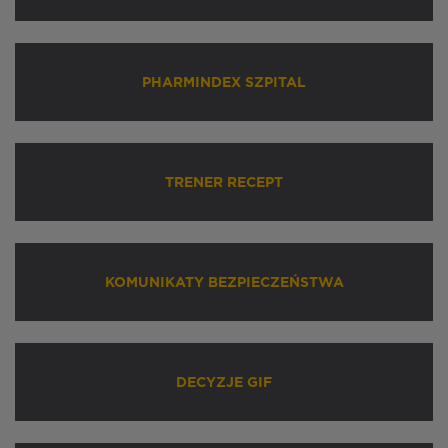
PHARMINDEX SZPITAL
TRENER RECEPT
KOMUNIKATY BEZPIECZEŃSTWA
DECYZJE GIF