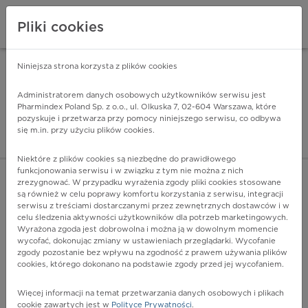
Pliki cookies
Niniejsza strona korzysta z plików cookies
Pharmindex Mobile
INSTALUJ
ZA DARMO - w Google Play
Administratorem danych osobowych użytkowników serwisu jest
Pharmindex Poland Sp. z o.o., ul. Olkuska 7, 02-604 Warszawa, które
pozyskuje i przetwarza przy pomocy niniejszego serwisu, co odbywa
Pharmindex - lider wi
się m.in. przy użyciu plików cookies.
ZALOGUJ SIĘ
ZAREJESTRUJ SIĘ
Niektóre z plików cookies są niezbędne do prawidłowego
funkcjonowania serwisu i w związku z tym nie można z nich
zrezygnować. W przypadku wyrażenia zgody pliki cookies stosowane
B20.8 - Choroba wywołana przez HIV, której skutkiem są
są również w celu poprawy komfortu korzystania z serwisu, integracji
inne choroby zakaźne i pasożytnicze
serwisu z treściami dostarczanymi przez zewnętrznych dostawców i w
Więcej na lekiicd10.pl
celu śledzenia aktywności użytkowników dla potrzeb marketingowych.
Wyrażona zgoda jest dobrowolna i można ją w dowolnym momencie
wycofać, dokonując zmiany w ustawieniach przeglądarki. Wycofanie
zgody pozostanie bez wpływu na zgodność z prawem używania plików
cookies, którego dokonano na podstawie zgody przed jej wycofaniem.
Więcej informacji na temat przetwarzania danych osobowych i plikach
cookie zawartych jest w
Polityce Prywatności
.