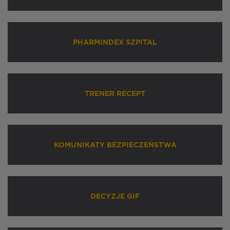
PHARMINDEX SZPITAL
TRENER RECEPT
KOMUNIKATY BEZPIECZEŃSTWA
DECYZJE GIF