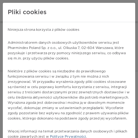
Pliki cookies
Niniejsza strona korzysta z plików cookies
Pharmindex Mobile
INSTALUJ
ZA DARMO - w Google Play
Administratorem danych osobowych użytkowników serwisu jest
Pharmindex Poland Sp. z o.o., ul. Olkuska 7, 02-604 Warszawa, które
pozyskuje i przetwarza przy pomocy niniejszego serwisu, co odbywa
Pharmindex - lider wi
się m.in. przy użyciu plików cookies.
ZALOGUJ SIĘ
ZAREJESTRUJ SIĘ
Niektóre z plików cookies są niezbędne do prawidłowego
funkcjonowania serwisu i w związku z tym nie można z nich
zrezygnować. W przypadku wyrażenia zgody pliki cookies stosowane
B20.0 - Choroba wywołana przez HIV, której skutkiem jest
są również w celu poprawy komfortu korzystania z serwisu, integracji
zakażenie wywołane przez mykobakterie
serwisu z treściami dostarczanymi przez zewnętrznych dostawców i w
Więcej na lekiicd10.pl
celu śledzenia aktywności użytkowników dla potrzeb marketingowych.
Wyrażona zgoda jest dobrowolna i można ją w dowolnym momencie
wycofać, dokonując zmiany w ustawieniach przeglądarki. Wycofanie
zgody pozostanie bez wpływu na zgodność z prawem używania plików
cookies, którego dokonano na podstawie zgody przed jej wycofaniem.
Więcej informacji na temat przetwarzania danych osobowych i plikach
cookie zawartych jest w
Polityce Prywatności
.