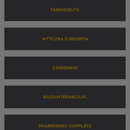
FARMACEUTA
WTYCZKA E-RECEPTA
ZAMIENNIKI
BAZAINTERAKCJI.PL
PHARMINDEX COMPLETE