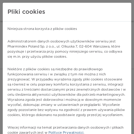
Pliki cookies
Niniejsza strona korzysta z plików cookies
Pharmindex Mobile
INSTALUJ
ZA DARMO - w Google Play
Administratorem danych osobowych użytkowników serwisu jest
Pharmindex Poland Sp. z o.o., ul. Olkuska 7, 02-604 Warszawa, które
pozyskuje i przetwarza przy pomocy niniejszego serwisu, co odbywa
Pharmindex - lider wi
się m.in. przy użyciu plików cookies.
ZALOGUJ SIĘ
ZAREJESTRUJ SIĘ
Niektóre z plików cookies są niezbędne do prawidłowego
funkcjonowania serwisu i w związku z tym nie można z nich
zrezygnować. W przypadku wyrażenia zgody pliki cookies stosowane
B18.9 - Przewlekłe wirusowe zapalenie wątroby,
są również w celu poprawy komfortu korzystania z serwisu, integracji
nieokreślone
serwisu z treściami dostarczanymi przez zewnętrznych dostawców i w
Więcej na lekiicd10.pl
celu śledzenia aktywności użytkowników dla potrzeb marketingowych.
Wyrażona zgoda jest dobrowolna i można ją w dowolnym momencie
wycofać, dokonując zmiany w ustawieniach przeglądarki. Wycofanie
zgody pozostanie bez wpływu na zgodność z prawem używania plików
cookies, którego dokonano na podstawie zgody przed jej wycofaniem.
Więcej informacji na temat przetwarzania danych osobowych i plikach
cookie zawartych jest w
Polityce Prywatności
.