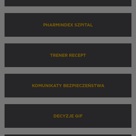
PHARMINDEX SZPITAL
TRENER RECEPT
KOMUNIKATY BEZPIECZEŃSTWA
DECYZJE GIF