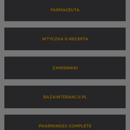
FARMACEUTA
WTYCZKA E-RECEPTA
ZAMIENNIKI
BAZAINTERAKCJI.PL
PHARMINDEX COMPLETE