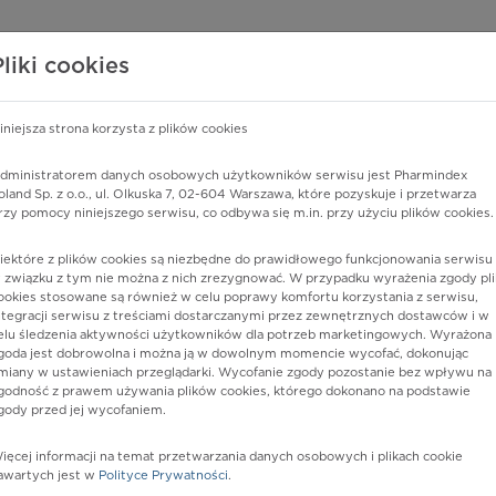
edzy o lekach
WISY PHARMINDEX
DATA LICENSING
SKLEP
Pliki cookies
iniejsza strona korzysta z plików cookies
dministratorem danych osobowych użytkowników serwisu jest Pharmindex
z Rickettsia australis
oland Sp. z o.o., ul. Olkuska 7, 02-604 Warszawa, które pozyskuje i przetwarza
rzy pomocy niniejszego serwisu, co odbywa się m.in. przy użyciu plików cookies.
iektóre z plików cookies są niezbędne do prawidłowego funkcjonowania serwisu 
 związku z tym nie można z nich zrezygnować. W przypadku wyrażenia zgody pli
ookies stosowane są również w celu poprawy komfortu korzystania z serwisu,
ntegracji serwisu z treściami dostarczanymi przez zewnętrznych dostawców i w
elu śledzenia aktywności użytkowników dla potrzeb marketingowych. Wyrażona
goda jest dobrowolna i można ją w dowolnym momencie wycofać, dokonując
miany w ustawieniach przeglądarki. Wycofanie zgody pozostanie bez wpływu na
godność z prawem używania plików cookies, którego dokonano na podstawie
gody przed jej wycofaniem.
nia
ięcej informacji na temat przetwarzania danych osobowych i plikach cookie
awartych jest w
Polityce Prywatności
.
istów ochrony zdrowia