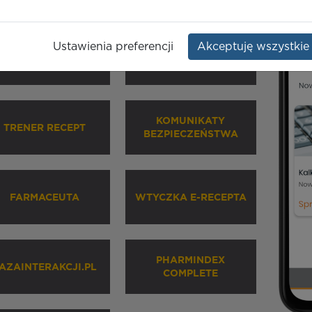
Ustawienia preferencji
Akceptuję wszystkie
HARMINDEX MOBILE
INHALATORY
KOMUNIKATY
TRENER RECEPT
BEZPIECZEŃSTWA
FARMACEUTA
WTYCZKA E-RECEPTA
PHARMINDEX
AZAINTERAKCJI.PL
COMPLETE