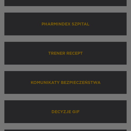
PHARMINDEX SZPITAL
TRENER RECEPT
KOMUNIKATY BEZPIECZEŃSTWA
DECYZJE GIF