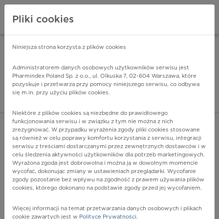
Pliki cookies
Niniejsza strona korzysta z plików cookies
Pharmindex Mobile
INSTALUJ
ZA DARMO - w Google Play
Administratorem danych osobowych użytkowników serwisu jest
Pharmindex Poland Sp. z o.o., ul. Olkuska 7, 02-604 Warszawa, które
pozyskuje i przetwarza przy pomocy niniejszego serwisu, co odbywa
Pharmindex - lider wi
się m.in. przy użyciu plików cookies.
ZALOGUJ SIĘ
ZAREJESTRUJ SIĘ
Niektóre z plików cookies są niezbędne do prawidłowego
funkcjonowania serwisu i w związku z tym nie można z nich
zrezygnować. W przypadku wyrażenia zgody pliki cookies stosowane
A63.8 - Inne określone choroby przenoszone głównie drogą
są również w celu poprawy komfortu korzystania z serwisu, integracji
płciową
serwisu z treściami dostarczanymi przez zewnętrznych dostawców i w
Więcej na lekiicd10.pl
celu śledzenia aktywności użytkowników dla potrzeb marketingowych.
Wyrażona zgoda jest dobrowolna i można ją w dowolnym momencie
wycofać, dokonując zmiany w ustawieniach przeglądarki. Wycofanie
zgody pozostanie bez wpływu na zgodność z prawem używania plików
cookies, którego dokonano na podstawie zgody przed jej wycofaniem.
Więcej informacji na temat przetwarzania danych osobowych i plikach
cookie zawartych jest w
Polityce Prywatności
.