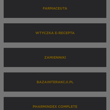
FARMACEUTA
WTYCZKA E-RECEPTA
ZAMIENNIKI
BAZAINTERAKCJI.PL
PHARMINDEX COMPLETE