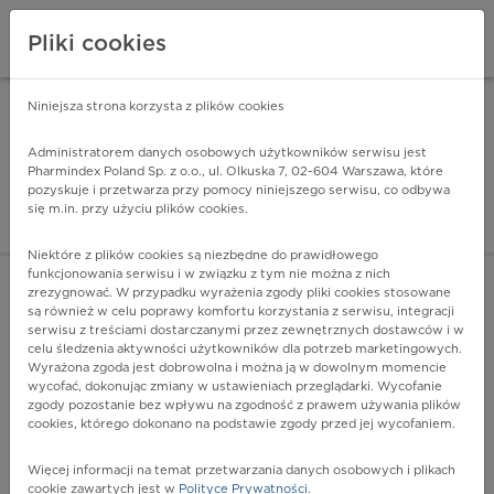
Pliki cookies
Niniejsza strona korzysta z plików cookies
Pharmindex Mobile
INSTALUJ
ZA DARMO - w Google Play
Administratorem danych osobowych użytkowników serwisu jest
Pharmindex Poland Sp. z o.o., ul. Olkuska 7, 02-604 Warszawa, które
pozyskuje i przetwarza przy pomocy niniejszego serwisu, co odbywa
Pharmindex - lider wi
się m.in. przy użyciu plików cookies.
ZALOGUJ SIĘ
ZAREJESTRUJ SIĘ
Niektóre z plików cookies są niezbędne do prawidłowego
funkcjonowania serwisu i w związku z tym nie można z nich
zrezygnować. W przypadku wyrażenia zgody pliki cookies stosowane
A54.1 - Zakażenie rzeżączkowe dolnego odcinka układu
są również w celu poprawy komfortu korzystania z serwisu, integracji
moczowo-płciowego z ropniem gruczołów
serwisu z treściami dostarczanymi przez zewnętrznych dostawców i w
okołocewkowych i dodatkowych
celu śledzenia aktywności użytkowników dla potrzeb marketingowych.
Wyrażona zgoda jest dobrowolna i można ją w dowolnym momencie
Więcej na lekiicd10.pl
wycofać, dokonując zmiany w ustawieniach przeglądarki. Wycofanie
zgody pozostanie bez wpływu na zgodność z prawem używania plików
cookies, którego dokonano na podstawie zgody przed jej wycofaniem.
Więcej informacji na temat przetwarzania danych osobowych i plikach
cookie zawartych jest w
Polityce Prywatności
.