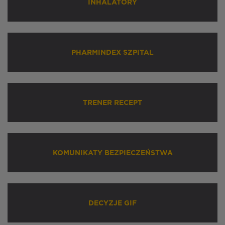
INHALATORY
PHARMINDEX SZPITAL
TRENER RECEPT
KOMUNIKATY BEZPIECZEŃSTWA
DECYZJE GIF