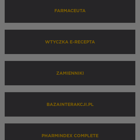
FARMACEUTA
WTYCZKA E-RECEPTA
ZAMIENNIKI
BAZAINTERAKCJI.PL
PHARMINDEX COMPLETE