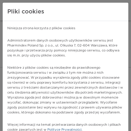
Pliki cookies
Niniejsza strona korzysta z plików cookies
Pharmindex Mobile
INSTALUJ
ZA DARMO - w Google Play
Administratorem danych osobowych użytkowników serwisu jest
Pharmindex Poland Sp. z o.o., ul. Olkuska 7, 02-604 Warszawa, które
pozyskuje i przetwarza przy pomocy niniejszego serwisu, co odbywa
Pharmindex - lider wi
się m.in. przy użyciu plików cookies.
ZALOGUJ SIĘ
ZAREJESTRUJ SIĘ
Niektóre z plików cookies są niezbędne do prawidłowego
funkcjonowania serwisu i w związku z tym nie można z nich
zrezygnować. W przypadku wyrażenia zgody pliki cookies stosowane
A41.2 - Posocznica wywołana przez nieokreślone
są również w celu poprawy komfortu korzystania z serwisu, integracji
gronkowce
serwisu z treściami dostarczanymi przez zewnętrznych dostawców i w
Więcej na lekiicd10.pl
celu śledzenia aktywności użytkowników dla potrzeb marketingowych.
Wyrażona zgoda jest dobrowolna i można ją w dowolnym momencie
wycofać, dokonując zmiany w ustawieniach przeglądarki. Wycofanie
zgody pozostanie bez wpływu na zgodność z prawem używania plików
cookies, którego dokonano na podstawie zgody przed jej wycofaniem.
Więcej informacji na temat przetwarzania danych osobowych i plikach
cookie zawartych jest w
Polityce Prywatności
.