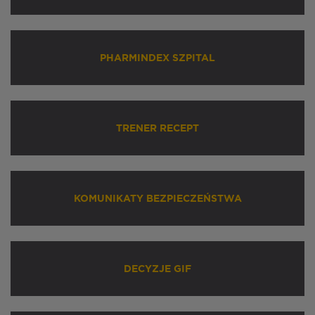
PHARMINDEX SZPITAL
TRENER RECEPT
KOMUNIKATY BEZPIECZEŃSTWA
DECYZJE GIF