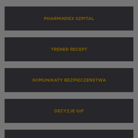
PHARMINDEX SZPITAL
TRENER RECEPT
KOMUNIKATY BEZPIECZEŃSTWA
DECYZJE GIF