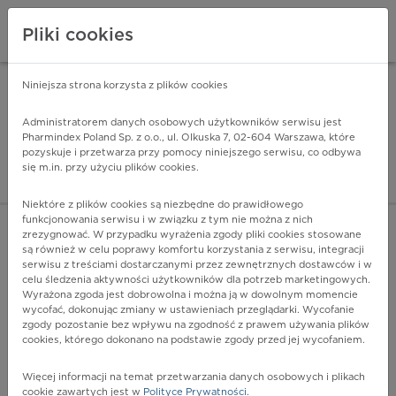
Pliki cookies
Niniejsza strona korzysta z plików cookies
Pharmindex Mobile
INSTALUJ
ZA DARMO - w Google Play
Administratorem danych osobowych użytkowników serwisu jest
Pharmindex Poland Sp. z o.o., ul. Olkuska 7, 02-604 Warszawa, które
pozyskuje i przetwarza przy pomocy niniejszego serwisu, co odbywa
Pharmindex - lider wi
się m.in. przy użyciu plików cookies.
ZALOGUJ SIĘ
ZAREJESTRUJ SIĘ
Niektóre z plików cookies są niezbędne do prawidłowego
funkcjonowania serwisu i w związku z tym nie można z nich
zrezygnować. W przypadku wyrażenia zgody pliki cookies stosowane
A39.8 - Inne zakażenia meningokokowe
są również w celu poprawy komfortu korzystania z serwisu, integracji
Więcej na lekiicd10.pl
serwisu z treściami dostarczanymi przez zewnętrznych dostawców i w
celu śledzenia aktywności użytkowników dla potrzeb marketingowych.
Wyrażona zgoda jest dobrowolna i można ją w dowolnym momencie
wycofać, dokonując zmiany w ustawieniach przeglądarki. Wycofanie
zgody pozostanie bez wpływu na zgodność z prawem używania plików
cookies, którego dokonano na podstawie zgody przed jej wycofaniem.
Więcej informacji na temat przetwarzania danych osobowych i plikach
cookie zawartych jest w
Polityce Prywatności
.