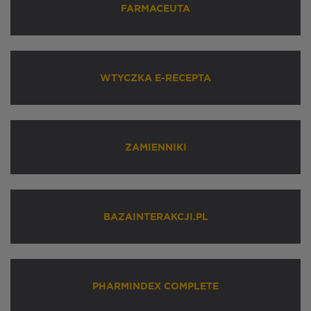
FARMACEUTA
WTYCZKA E-RECEPTA
ZAMIENNIKI
BAZAINTERAKCJI.PL
PHARMINDEX COMPLETE