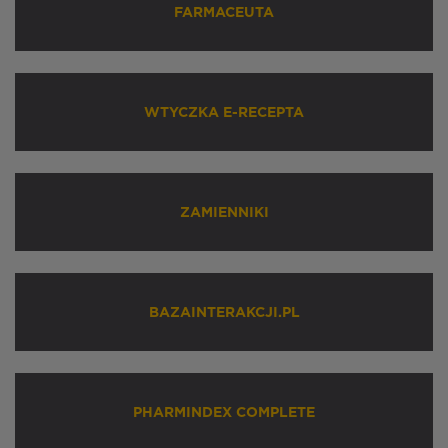
FARMACEUTA
WTYCZKA E-RECEPTA
ZAMIENNIKI
BAZAINTERAKCJI.PL
PHARMINDEX COMPLETE