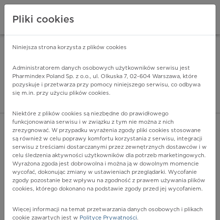
Pliki cookies
Niniejsza strona korzysta z plików cookies
Pharmindex Mobile
INSTALUJ
ZA DARMO - w Google Play
Administratorem danych osobowych użytkowników serwisu jest
Pharmindex Poland Sp. z o.o., ul. Olkuska 7, 02-604 Warszawa, które
pozyskuje i przetwarza przy pomocy niniejszego serwisu, co odbywa
Pharmindex - lider wi
się m.in. przy użyciu plików cookies.
ZALOGUJ SIĘ
ZAREJESTRUJ SIĘ
Niektóre z plików cookies są niezbędne do prawidłowego
funkcjonowania serwisu i w związku z tym nie można z nich
zrezygnować. W przypadku wyrażenia zgody pliki cookies stosowane
A31 - Zakażenie wywołane przez inne prątki
są również w celu poprawy komfortu korzystania z serwisu, integracji
Więcej na lekiicd10.pl
serwisu z treściami dostarczanymi przez zewnętrznych dostawców i w
celu śledzenia aktywności użytkowników dla potrzeb marketingowych.
Wyrażona zgoda jest dobrowolna i można ją w dowolnym momencie
wycofać, dokonując zmiany w ustawieniach przeglądarki. Wycofanie
zgody pozostanie bez wpływu na zgodność z prawem używania plików
cookies, którego dokonano na podstawie zgody przed jej wycofaniem.
Więcej informacji na temat przetwarzania danych osobowych i plikach
cookie zawartych jest w
Polityce Prywatności
.