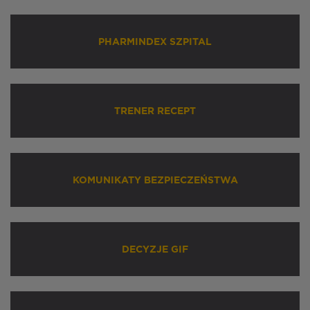
PHARMINDEX SZPITAL
TRENER RECEPT
KOMUNIKATY BEZPIECZEŃSTWA
DECYZJE GIF