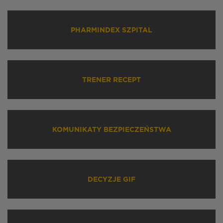
PHARMINDEX SZPITAL
TRENER RECEPT
KOMUNIKATY BEZPIECZEŃSTWA
DECYZJE GIF