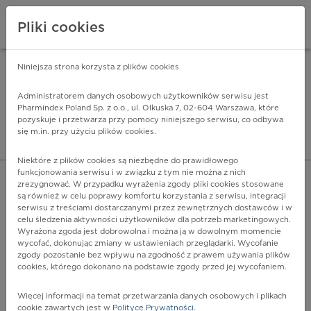
Pliki cookies
Niniejsza strona korzysta z plików cookies
Pharmindex Mobile
INSTALUJ
ZA DARMO - w Google Play
Administratorem danych osobowych użytkowników serwisu jest
Pharmindex Poland Sp. z o.o., ul. Olkuska 7, 02-604 Warszawa, które
pozyskuje i przetwarza przy pomocy niniejszego serwisu, co odbywa
Pharmindex - lider wi
się m.in. przy użyciu plików cookies.
ZALOGUJ SIĘ
ZAREJESTRUJ SIĘ
Niektóre z plików cookies są niezbędne do prawidłowego
funkcjonowania serwisu i w związku z tym nie można z nich
zrezygnować. W przypadku wyrażenia zgody pliki cookies stosowane
A21.8 - Inne postacie tularemii
są również w celu poprawy komfortu korzystania z serwisu, integracji
Więcej na lekiicd10.pl
serwisu z treściami dostarczanymi przez zewnętrznych dostawców i w
celu śledzenia aktywności użytkowników dla potrzeb marketingowych.
Wyrażona zgoda jest dobrowolna i można ją w dowolnym momencie
wycofać, dokonując zmiany w ustawieniach przeglądarki. Wycofanie
zgody pozostanie bez wpływu na zgodność z prawem używania plików
cookies, którego dokonano na podstawie zgody przed jej wycofaniem.
Więcej informacji na temat przetwarzania danych osobowych i plikach
cookie zawartych jest w
Polityce Prywatności
.