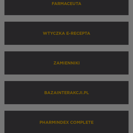
FARMACEUTA
WTYCZKA E-RECEPTA
ZAMIENNIKI
BAZAINTERAKCJI.PL
PHARMINDEX COMPLETE