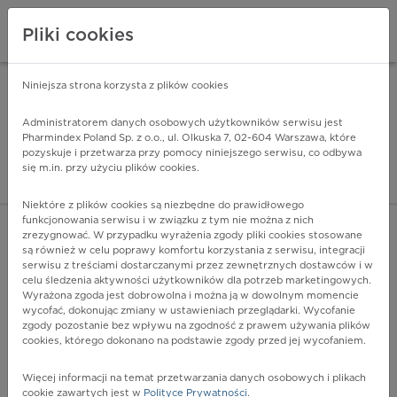
Pliki cookies
Niniejsza strona korzysta z plików cookies
Pharmindex Mobile
INSTALUJ
ZA DARMO - w Google Play
Administratorem danych osobowych użytkowników serwisu jest
Pharmindex Poland Sp. z o.o., ul. Olkuska 7, 02-604 Warszawa, które
pozyskuje i przetwarza przy pomocy niniejszego serwisu, co odbywa
Pharmindex - lider wi
się m.in. przy użyciu plików cookies.
ZALOGUJ SIĘ
ZAREJESTRUJ SIĘ
Niektóre z plików cookies są niezbędne do prawidłowego
funkcjonowania serwisu i w związku z tym nie można z nich
zrezygnować. W przypadku wyrażenia zgody pliki cookies stosowane
A18.6 - Gruźlica ucha
są również w celu poprawy komfortu korzystania z serwisu, integracji
Więcej na lekiicd10.pl
serwisu z treściami dostarczanymi przez zewnętrznych dostawców i w
celu śledzenia aktywności użytkowników dla potrzeb marketingowych.
Wyrażona zgoda jest dobrowolna i można ją w dowolnym momencie
wycofać, dokonując zmiany w ustawieniach przeglądarki. Wycofanie
zgody pozostanie bez wpływu na zgodność z prawem używania plików
cookies, którego dokonano na podstawie zgody przed jej wycofaniem.
Więcej informacji na temat przetwarzania danych osobowych i plikach
cookie zawartych jest w
Polityce Prywatności
.