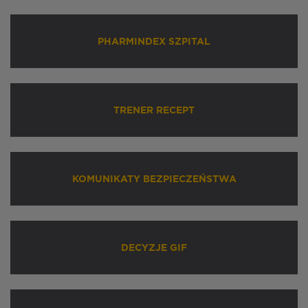
PHARMINDEX SZPITAL
TRENER RECEPT
KOMUNIKATY BEZPIECZEŃSTWA
DECYZJE GIF