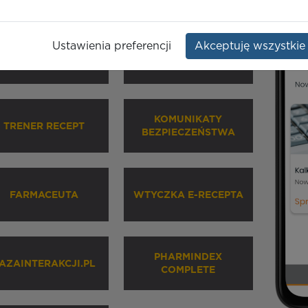
Ustawienia preferencji
Akceptuję wszystkie
HARMINDEX MOBILE
INHALATORY
KOMUNIKATY
TRENER RECEPT
BEZPIECZEŃSTWA
FARMACEUTA
WTYCZKA E-RECEPTA
PHARMINDEX
AZAINTERAKCJI.PL
COMPLETE