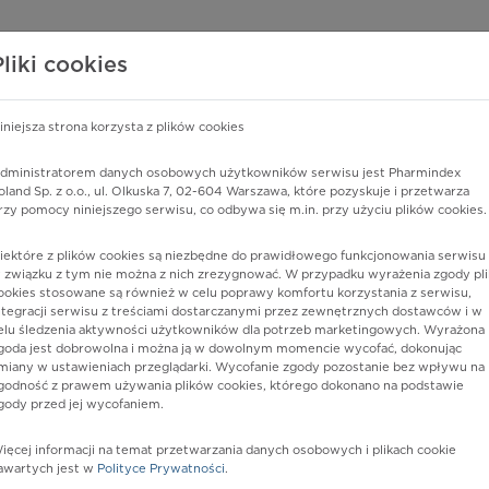
edzy o lekach
WISY PHARMINDEX
DATA LICENSING
SKLEP
Pliki cookies
iniejsza strona korzysta z plików cookies
dministratorem danych osobowych użytkowników serwisu jest Pharmindex
wywołana przez wirus Norwalk
oland Sp. z o.o., ul. Olkuska 7, 02-604 Warszawa, które pozyskuje i przetwarza
rzy pomocy niniejszego serwisu, co odbywa się m.in. przy użyciu plików cookies.
iektóre z plików cookies są niezbędne do prawidłowego funkcjonowania serwisu 
 związku z tym nie można z nich zrezygnować. W przypadku wyrażenia zgody pli
ookies stosowane są również w celu poprawy komfortu korzystania z serwisu,
ntegracji serwisu z treściami dostarczanymi przez zewnętrznych dostawców i w
elu śledzenia aktywności użytkowników dla potrzeb marketingowych. Wyrażona
goda jest dobrowolna i można ją w dowolnym momencie wycofać, dokonując
miany w ustawieniach przeglądarki. Wycofanie zgody pozostanie bez wpływu na
godność z prawem używania plików cookies, którego dokonano na podstawie
gody przed jej wycofaniem.
nia
ięcej informacji na temat przetwarzania danych osobowych i plikach cookie
awartych jest w
Polityce Prywatności
.
istów ochrony zdrowia